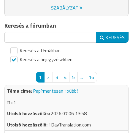
SZABÁLYZAT
Keresés a fórumban
KERESÉS
Keresés a témákban
Keresés a bejegyzésekben
1
2
3
4
5
...
16
Papírmentesen 1xűbb!
1
2026.07.06 13:58
1DayTranslation.com