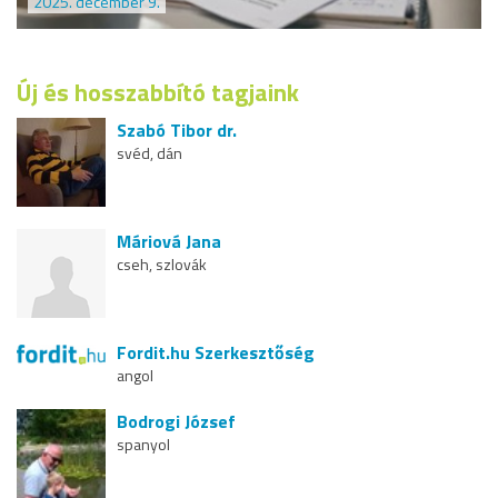
2025. december 9.
Új és hosszabbító tagjaink
Szabó Tibor dr.
svéd, dán
Máriová Jana
cseh, szlovák
Fordit.hu Szerkesztőség
angol
Bodrogi József
spanyol