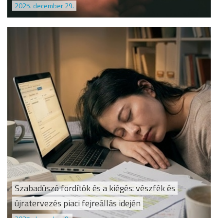
2025. december 29.
Szabadúszó fordítók és a kiégés: vészfék és
újratervezés piaci fejreállás idején