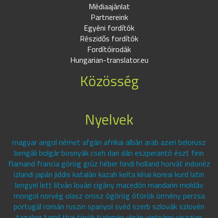
Médiaajánlat
Partnereink
Egyéni fordítók
Részidős fordítók
Fordítóirodák
Hungarian-translator.eu
Közösség
Nyelvek
magyar angol német afgán afrikai albán arab azeri belorusz
bengáli bolgár bosnyák cseh dari dán eszperantó észt finn
flamand francia görög grúz héber hindi holland horvát indonéz
izlandi japán jiddis katalán kazah kelta kínai koreai kurd latin
lengyel lett litván lovári cigány macedón mandarin moldáv
mongol norvég olasz orosz ógörög ótörök örmény perzsa
portugál román ruszin spanyol svéd szerb szlovák szlovén
tagalog tamil thai török türkmén ukrán vietnámi viszajan