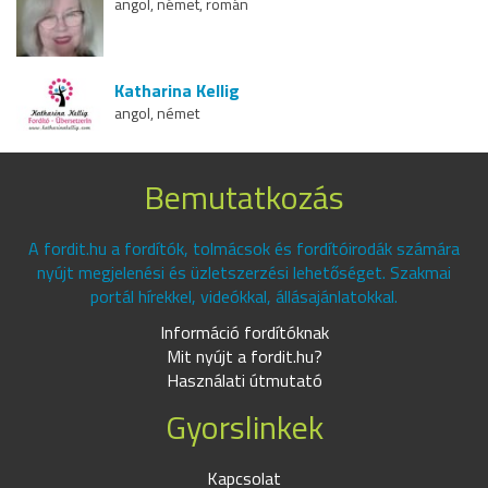
angol, német, román
Katharina Kellig
angol, német
Bemutatkozás
A fordit.hu a fordítók, tolmácsok és fordítóirodák számára
nyújt megjelenési és üzletszerzési lehetőséget. Szakmai
portál hírekkel, videókkal, állásajánlatokkal.
Információ fordítóknak
Mit nyújt a fordit.hu?
Használati útmutató
Gyorslinkek
Kapcsolat