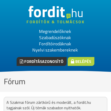
fordit
hu
FORDÍTÓK & TOLMÁCSOK
Megrendelőknek
Szabadúszóknak
Fordítóirodáknak
Nyelvi szakembereknek
FORDÍTÁSAZONOSÍTÓ
BELÉPÉS
Fórum
A Szakmai fórum zártkörű és moderált, a fordit.hu
tagjainak szól. Új témák szabadon nyithatók.