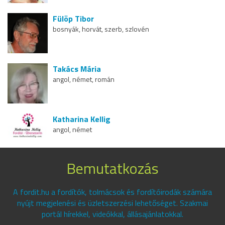
Fülöp Tibor
bosnyák, horvát, szerb, szlovén
Takács Mária
angol, német, román
Katharina Kellig
angol, német
Bemutatkozás
A fordit.hu a fordítók, tolmácsok és fordítóirodák számára
nyújt megjelenési és üzletszerzési lehetőséget. Szakmai
portál hírekkel, videókkal, állásajánlatokkal.