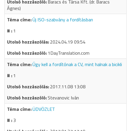
Baracs és Társa Kft. (dr. Baracs
Ágnes)
Új ISO-szabvány a fordításban
1
2024.04.19 09:54
1DayTranslation.com
Úgy kell a fordítónak a CV, mint halnak a bicikli
1
2017.11.08 13:08
Stevanovic Iván
ÜDVÖZLET
3