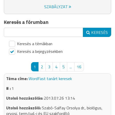
SZABÁLYZAT
Keresés a fórumban
KERESÉS
Keresés a témákban
Keresés a bejegyzésekben
1
2
3
4
5
...
16
WordFast tanárt keresek
1
2013.07.26 13:14
Szabó-Salfay Orsolya dr., biológus,
orvosi, term.tud.-i és EU szakfordító