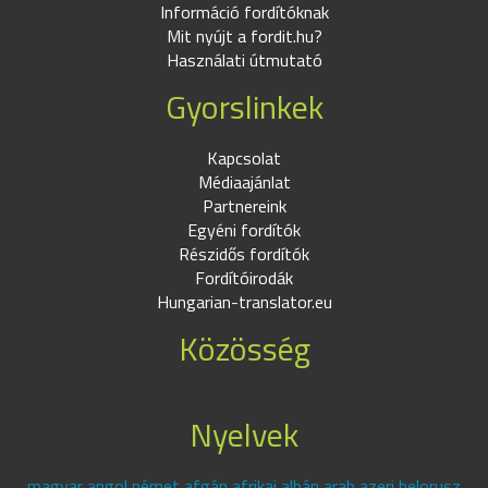
Információ fordítóknak
Mit nyújt a fordit.hu?
Használati útmutató
Gyorslinkek
Kapcsolat
Médiaajánlat
Partnereink
Egyéni fordítók
Részidős fordítók
Fordítóirodák
Hungarian-translator.eu
Közösség
Nyelvek
magyar angol német afgán afrikai albán arab azeri belorusz