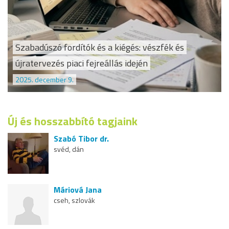
Szabadúszó fordítók és a kiégés: vészfék és
újratervezés piaci fejreállás idején
2025. december 9.
Új és hosszabbító tagjaink
Szabó Tibor dr.
svéd, dán
Máriová Jana
cseh, szlovák