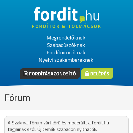
fordit
hu
FORDÍTÓK & TOLMÁCSOK
Megrendelőknek
Szabadúszóknak
Fordítóirodáknak
Nyelvi szakembereknek
FORDÍTÁSAZONOSÍTÓ
BELÉPÉS
Fórum
A Szakmai fórum zártkörű és moderált, a fordit.hu
tagjainak szól. Új témák szabadon nyithatók.