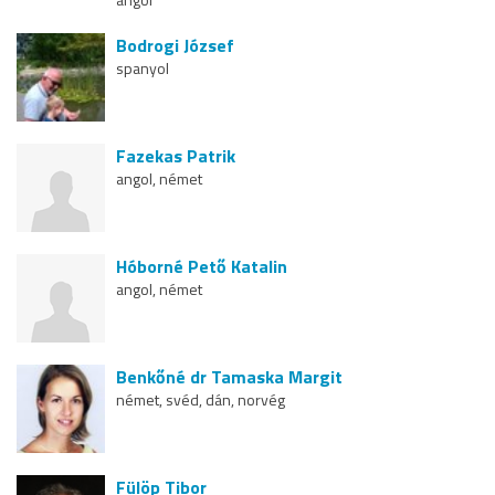
Bodrogi József
spanyol
Fazekas Patrik
angol, német
Hóborné Pető Katalin
angol, német
Benkőné dr Tamaska Margit
német, svéd, dán, norvég
Fülöp Tibor