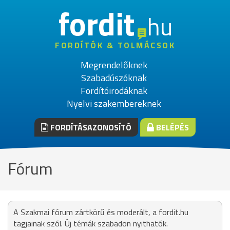
fordit
hu
FORDÍTÓK & TOLMÁCSOK
Megrendelőknek
Szabadúszóknak
Fordítóirodáknak
Nyelvi szakembereknek
FORDÍTÁSAZONOSÍTÓ
BELÉPÉS
Fórum
A Szakmai fórum zártkörű és moderált, a fordit.hu
tagjainak szól. Új témák szabadon nyithatók.