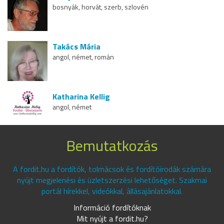
bosnyák, horvát, szerb, szlovén
Takács Mária
angol, német, román
Katharina Kellig
angol, német
Bemutatkozás
A fordit.hu a fordítók, tolmácsok és fordítóirodák számára
nyújt megjelenési és üzletszerzési lehetőséget. Szakmai
portál hírekkel, videókkal, állásajánlatokkal.
Információ fordítóknak
Mit nyújt a fordit.hu?