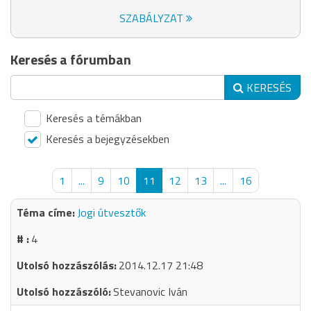
SZABÁLYZAT
Keresés a fórumban
KERESÉS
Keresés a témákban
Keresés a bejegyzésekben
1
...
9
10
11
12
13
...
16
Jogi útvesztők
4
2014.12.17 21:48
Stevanovic Iván