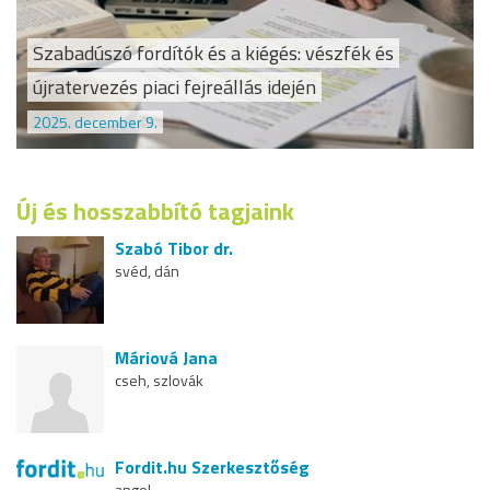
Szabadúszó fordítók és a kiégés: vészfék és
újratervezés piaci fejreállás idején
2025. december 9.
Új és hosszabbító tagjaink
Szabó Tibor dr.
svéd, dán
Máriová Jana
cseh, szlovák
Fordit.hu Szerkesztőség
angol