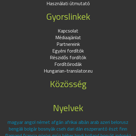
Használati útmutató
Gyorslinkek
Kapcsolat
Médiaajánlat
Partnereink
Egyéni fordítók
Részidős fordítók
Fordítóirodák
Hungarian-translator.eu
Közösség
Nyelvek
magyar angol német afgán afrikai albán arab azeri belorusz
bengáli bolgár bosnyák cseh dari dán eszperantó észt finn
flamand francia görög grúz héber hindi holland horvát indonéz