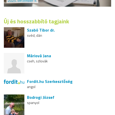
2025. december 9.
Új és hosszabbító tagjaink
Szabó Tibor dr.
svéd, dán
Máriová Jana
cseh, szlovák
Fordit.hu Szerkesztőség
angol
Bodrogi József
spanyol