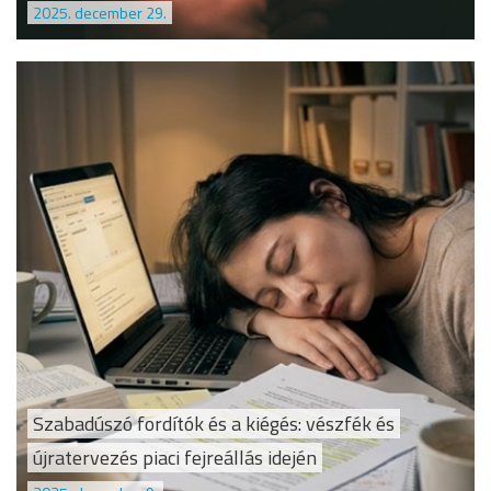
2025. december 29.
Szabadúszó fordítók és a kiégés: vészfék és
újratervezés piaci fejreállás idején