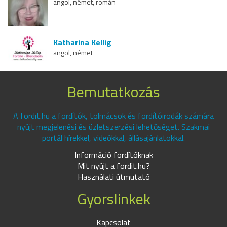
angol, német, román
Katharina Kellig
angol, német
Bemutatkozás
A fordit.hu a fordítók, tolmácsok és fordítóirodák számára
nyújt megjelenési és üzletszerzési lehetőséget. Szakmai
portál hírekkel, videókkal, állásajánlatokkal.
Információ fordítóknak
Mit nyújt a fordit.hu?
Használati útmutató
Gyorslinkek
Kapcsolat