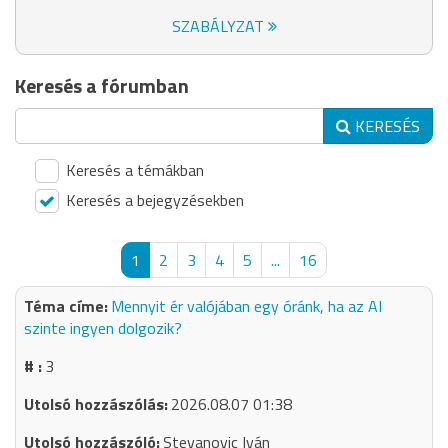
SZABÁLYZAT
Keresés a fórumban
KERESÉS
Keresés a témákban
Keresés a bejegyzésekben
1
2
3
4
5
...
16
Mennyit ér valójában egy óránk, ha az AI
szinte ingyen dolgozik?
3
2026.08.07 01:38
Stevanovic Iván