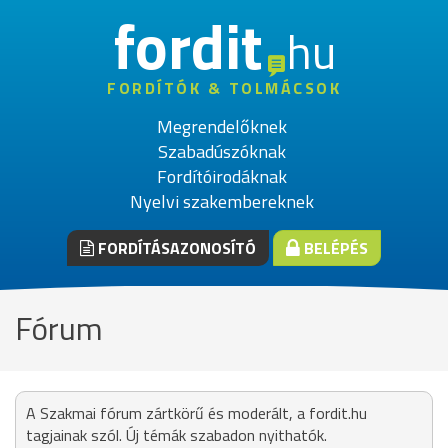
fordit
hu
FORDÍTÓK & TOLMÁCSOK
Megrendelőknek
Szabadúszóknak
Fordítóirodáknak
Nyelvi szakembereknek
FORDÍTÁSAZONOSÍTÓ
BELÉPÉS
Fórum
A Szakmai fórum zártkörű és moderált, a fordit.hu
tagjainak szól. Új témák szabadon nyithatók.