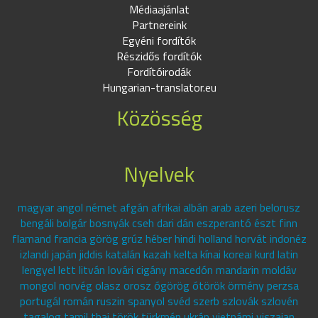
Médiaajánlat
Partnereink
Egyéni fordítók
Részidős fordítók
Fordítóirodák
Hungarian-translator.eu
Közösség
Nyelvek
magyar angol német afgán afrikai albán arab azeri belorusz
bengáli bolgár bosnyák cseh dari dán eszperantó észt finn
flamand francia görög grúz héber hindi holland horvát indonéz
izlandi japán jiddis katalán kazah kelta kínai koreai kurd latin
lengyel lett litván lovári cigány macedón mandarin moldáv
mongol norvég olasz orosz ógörög ótörök örmény perzsa
portugál román ruszin spanyol svéd szerb szlovák szlovén
tagalog tamil thai török türkmén ukrán vietnámi viszajan