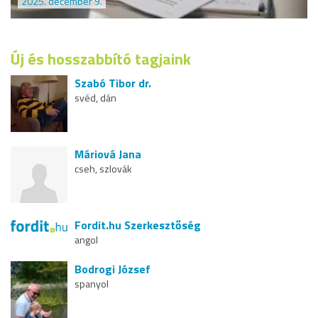
2025. december 9.
Új és hosszabbító tagjaink
Szabó Tibor dr.
svéd, dán
Máriová Jana
cseh, szlovák
Fordit.hu Szerkesztőség
angol
Bodrogi József
spanyol