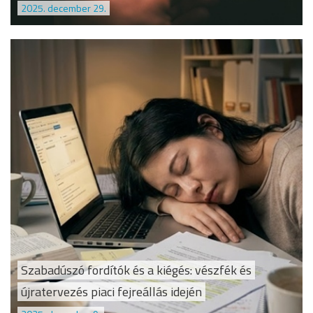
2025. december 29.
Szabadúszó fordítók és a kiégés: vészfék és
újratervezés piaci fejreállás idején