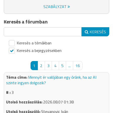
SZABÁLYZAT
Keresés a fórumban
KERESÉS
Keresés a témákban
Keresés a bejegyzésekben
1
2
3
4
5
...
16
Mennyit ér valójában egy óránk, ha az AI
szinte ingyen dolgozik?
3
2026.08.07 01:38
Stevanovic Iván