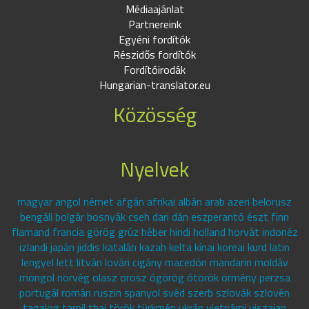
Médiaajánlat
Partnereink
Egyéni fordítók
Részidős fordítók
Fordítóirodák
Hungarian-translator.eu
Közösség
Nyelvek
magyar angol német afgán afrikai albán arab azeri belorusz
bengáli bolgár bosnyák cseh dari dán eszperantó észt finn
flamand francia görög grúz héber hindi holland horvát indonéz
izlandi japán jiddis katalán kazah kelta kínai koreai kurd latin
lengyel lett litván lovári cigány macedón mandarin moldáv
mongol norvég olasz orosz ógörög ótörök örmény perzsa
portugál román ruszin spanyol svéd szerb szlovák szlovén
tagalog tamil thai török türkmén ukrán vietnámi viszajan