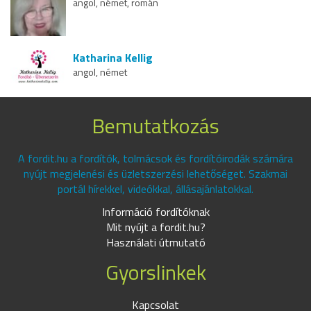
angol, német, román
Katharina Kellig
angol, német
Bemutatkozás
A fordit.hu a fordítók, tolmácsok és fordítóirodák számára
nyújt megjelenési és üzletszerzési lehetőséget. Szakmai
portál hírekkel, videókkal, állásajánlatokkal.
Információ fordítóknak
Mit nyújt a fordit.hu?
Használati útmutató
Gyorslinkek
Kapcsolat