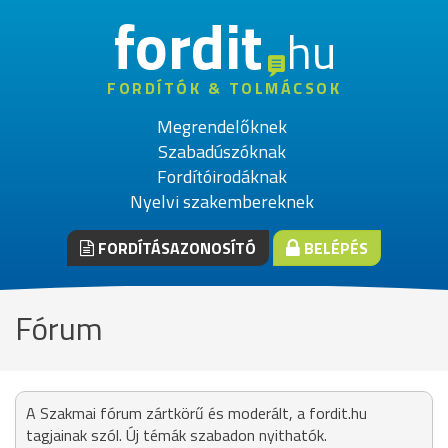
fordit
hu
FORDÍTÓK & TOLMÁCSOK
Megrendelőknek
Szabadúszóknak
Fordítóirodáknak
Nyelvi szakembereknek
FORDÍTÁSAZONOSÍTÓ
BELÉPÉS
Fórum
A Szakmai fórum zártkörű és moderált, a fordit.hu
tagjainak szól. Új témák szabadon nyithatók.