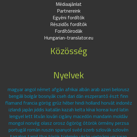
Médiaajánlat
Partnereink
Egyéni fordítók
Részidős fordítók
Fordítóirodák
Hungarian-translator.eu
Közösség
Nyelvek
magyar angol német afgán afrikai albán arab azeri belorusz
bengáli bolgár bosnyák cseh dari dán eszperantó észt finn
flamand francia görög grúz héber hindi holland horvát indonéz
izlandi japán jiddis katalán kazah kelta kínai koreai kurd latin
lengyel lett litván lovári cigány macedón mandarin moldáv
mongol norvég olasz orosz ógörög ótörök örmény perzsa
portugál román ruszin spanyol svéd szerb szlovák szlovén
tagalog tamil thai török türkmén ukrán vietnámi viszajan