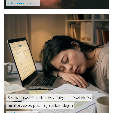
2025. december 29.
Szabadúszó fordítók és a kiégés: vészfék és
újratervezés piaci fejreállás idején