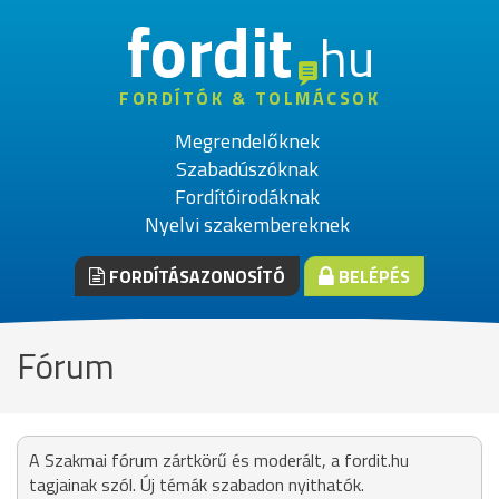
fordit
hu
FORDÍTÓK & TOLMÁCSOK
Megrendelőknek
Szabadúszóknak
Fordítóirodáknak
Nyelvi szakembereknek
FORDÍTÁSAZONOSÍTÓ
BELÉPÉS
Fórum
A Szakmai fórum zártkörű és moderált, a fordit.hu
tagjainak szól. Új témák szabadon nyithatók.