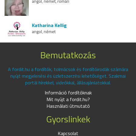
angol, német, román
Katharina Kellig
angol, német
Bemutatkozás
A fordit.hu a fordítók, tolmácsok és fordítóirodák számára
nyújt megjelenési és üzletszerzési lehetőséget. Szakmai
portál hírekkel, videókkal, állásajánlatokkal.
Információ fordítóknak
Mit nyújt a fordit.hu?
Használati útmutató
Gyorslinkek
Kapcsolat