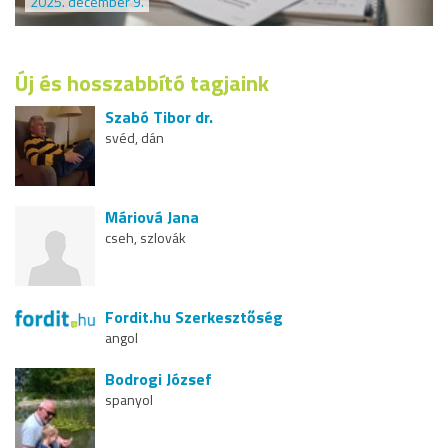
2025. december 9.
Új és hosszabbító tagjaink
Szabó Tibor dr.
svéd, dán
Máriová Jana
cseh, szlovák
Fordit.hu Szerkesztőség
angol
Bodrogi József
spanyol