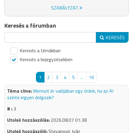
SZABÁLYZAT
Keresés a fórumban
KERESÉS
Keresés a témákban
Keresés a bejegyzésekben
1
2
3
4
5
...
16
Mennyit ér valójában egy óránk, ha az AI
szinte ingyen dolgozik?
3
2026.08.07 01:38
Stevanovic Iván