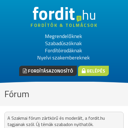
fordit
hu
FORDÍTÓK & TOLMÁCSOK
Megrendelőknek
Szabadúszóknak
Fordítóirodáknak
Nyelvi szakembereknek
FORDÍTÁSAZONOSÍTÓ
BELÉPÉS
Fórum
A Szakmai fórum zártkörű és moderált, a fordit.hu
tagjainak szól. Új témák szabadon nyithatók.