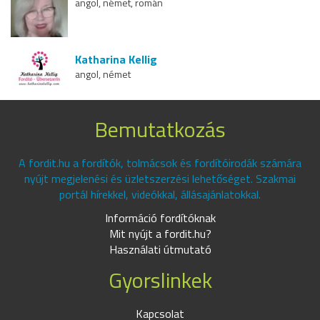
angol, német, román
Katharina Kellig
angol, német
Bemutatkozás
A fordit.hu a fordítók, tolmácsok és fordítóirodák számára
nyújt megjelenési és üzletszerzési lehetőséget. Szakmai
portál hírekkel, videókkal, állásajánlatokkal.
Információ fordítóknak
Mit nyújt a fordit.hu?
Használati útmutató
Gyorslinkek
Kapcsolat