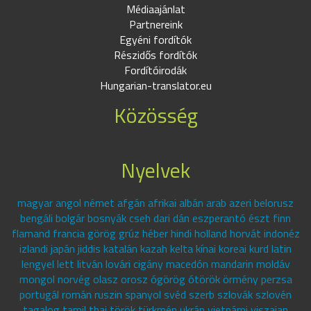
Médiaajánlat
Partnereink
Egyéni fordítók
Részidős fordítók
Fordítóirodák
Hungarian-translator.eu
Közösség
Nyelvek
magyar angol német afgán afrikai albán arab azeri belorusz
bengáli bolgár bosnyák cseh dari dán eszperantó észt finn
flamand francia görög grúz héber hindi holland horvát indonéz
izlandi japán jiddis katalán kazah kelta kínai koreai kurd latin
lengyel lett litván lovári cigány macedón mandarin moldáv
mongol norvég olasz orosz ógörög ótörök örmény perzsa
portugál román ruszin spanyol svéd szerb szlovák szlovén
tagalog tamil thai török türkmén ukrán vietnámi viszajan