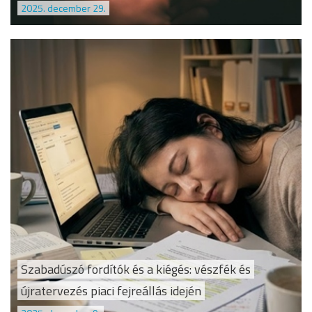
2025. december 29.
Szabadúszó fordítók és a kiégés: vészfék és
újratervezés piaci fejreállás idején