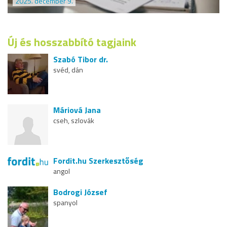
2025. december 9.
Új és hosszabbító tagjaink
Szabó Tibor dr.
svéd, dán
Máriová Jana
cseh, szlovák
Fordit.hu Szerkesztőség
angol
Bodrogi József
spanyol