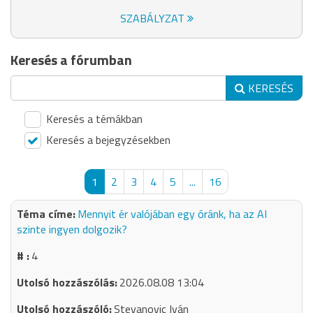
SZABÁLYZAT
Keresés a fórumban
KERESÉS
Keresés a témákban
Keresés a bejegyzésekben
1
2
3
4
5
...
16
Mennyit ér valójában egy óránk, ha az AI
szinte ingyen dolgozik?
4
2026.08.08 13:04
Stevanovic Iván