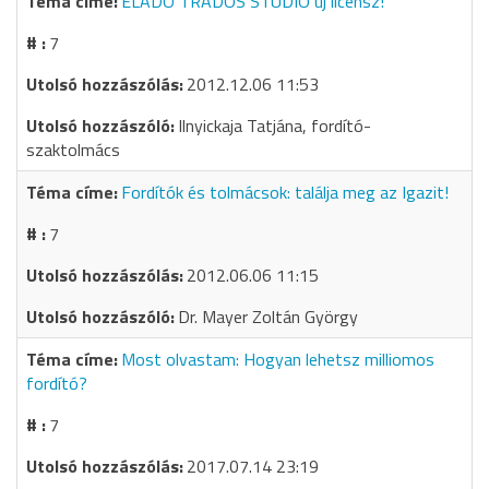
ELADÓ TRADOS STUDIO új licensz!
7
2012.12.06 11:53
Ilnyickaja Tatjána, fordító-
szaktolmács
Fordítók és tolmácsok: találja meg az Igazit!
7
2012.06.06 11:15
Dr. Mayer Zoltán György
Most olvastam: Hogyan lehetsz milliomos
fordító?
7
2017.07.14 23:19