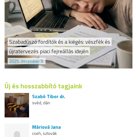
Szabadúszó fordítók és a kiégés: vészfék és
újratervezés piaci fejreállás idején
2025. december 9.
Új és hosszabbító tagjaink
Szabó Tibor dr.
svéd, dán
Máriová Jana
cseh, szlovák