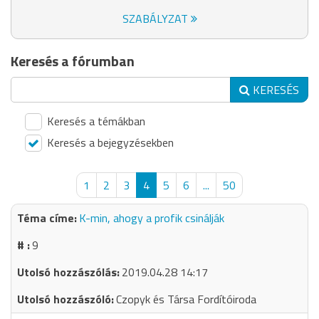
SZABÁLYZAT
Keresés a fórumban
KERESÉS
Keresés a témákban
Keresés a bejegyzésekben
1
2
3
4
5
6
...
50
K-min, ahogy a profik csinálják
9
2019.04.28 14:17
Czopyk és Társa Fordítóiroda