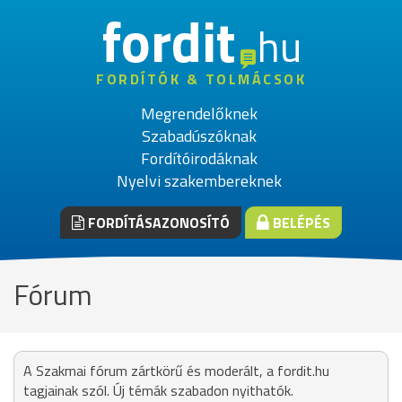
fordit
hu
FORDÍTÓK & TOLMÁCSOK
Megrendelőknek
Szabadúszóknak
Fordítóirodáknak
Nyelvi szakembereknek
FORDÍTÁSAZONOSÍTÓ
BELÉPÉS
Fórum
A Szakmai fórum zártkörű és moderált, a fordit.hu
tagjainak szól. Új témák szabadon nyithatók.