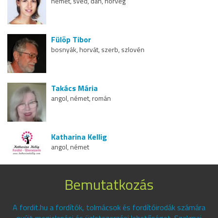
német, svéd, dán, norvég
Fülöp Tibor
bosnyák, horvát, szerb, szlovén
Takács Mária
angol, német, román
Katharina Kellig
angol, német
Bemutatkozás
A fordit.hu a fordítók, tolmácsok és fordítóirodák számára