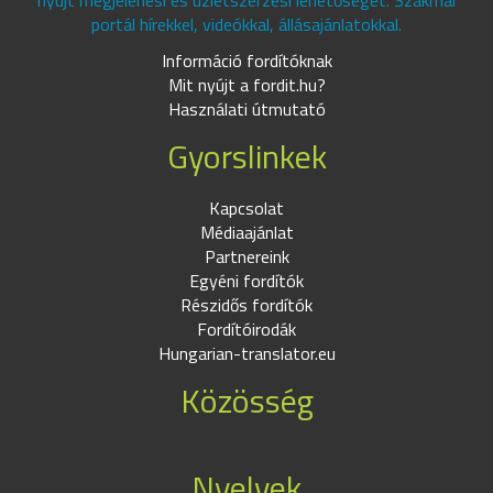
nyújt megjelenési és üzletszerzési lehetőséget. Szakmai
portál hírekkel, videókkal, állásajánlatokkal.
Információ fordítóknak
Mit nyújt a fordit.hu?
Használati útmutató
Gyorslinkek
Kapcsolat
Médiaajánlat
Partnereink
Egyéni fordítók
Részidős fordítók
Fordítóirodák
Hungarian-translator.eu
Közösség
Nyelvek