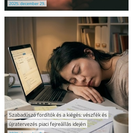
2025. december 29.
Szabadúszó fordítók és a kiégés: vészfék és
újratervezés piaci fejreállás idején