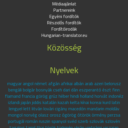
Médiaajánlat
Partnereink
Egyéni fordítók
Részidős fordítók
Fordítóirodák
Hungarian-translator.eu
Közösség
Nyelvek
magyar angol német afgán afrikai albán arab azeri belorusz
bengáli bolgár bosnyák cseh dari dán eszperantó észt finn
flamand francia görög grúz héber hindi holland horvát indonéz
izlandi japán jiddis katalán kazah kelta kínai koreai kurd latin
lengyel lett litván lovári cigány macedón mandarin moldáv
mongol norvég olasz orosz ógörög ótörök örmény perzsa
portugál román ruszin spanyol svéd szerb szlovák szlovén
tagalog tamil thai török türkmén ukrán vietnámi viszajan