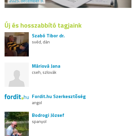
2025. december 9.
Új és hosszabbító tagjaink
Szabó Tibor dr.
svéd, dán
Máriová Jana
cseh, szlovák
Fordit.hu Szerkesztőség
angol
Bodrogi József
spanyol