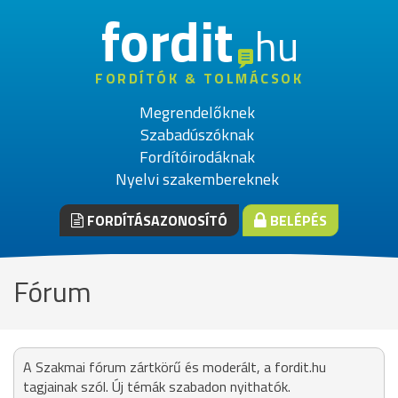
fordit
hu
FORDÍTÓK & TOLMÁCSOK
Megrendelőknek
Szabadúszóknak
Fordítóirodáknak
Nyelvi szakembereknek
FORDÍTÁSAZONOSÍTÓ
BELÉPÉS
Fórum
A Szakmai fórum zártkörű és moderált, a fordit.hu
tagjainak szól. Új témák szabadon nyithatók.