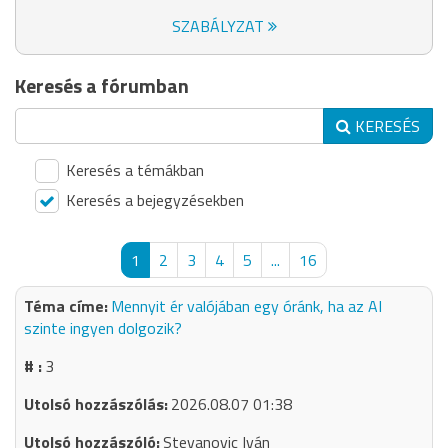
SZABÁLYZAT
Keresés a fórumban
KERESÉS
Keresés a témákban
Keresés a bejegyzésekben
1
2
3
4
5
...
16
Mennyit ér valójában egy óránk, ha az AI
szinte ingyen dolgozik?
3
2026.08.07 01:38
Stevanovic Iván