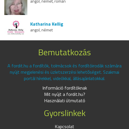
angol, német, román
Katharina Kellig
angol, német
Bemutatkozás
A fordit.hu a fordítók, tolmácsok és fordítóirodák számára
nyújt megjelenési és üzletszerzési lehetőséget. Szakmai
portál hírekkel, videókkal, állásajánlatokkal.
Információ fordítóknak
Mit nyújt a fordit.hu?
Használati útmutató
Gyorslinkek
Kapcsolat