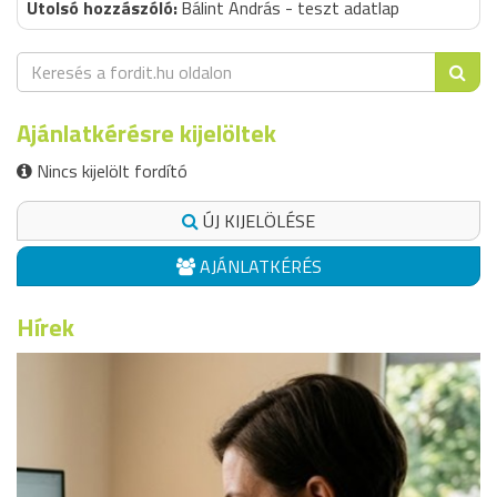
Bálint András - teszt adatlap
Ajánlatkérésre kijelöltek
Nincs kijelölt fordító
ÚJ KIJELÖLÉSE
AJÁNLATKÉRÉS
Hírek