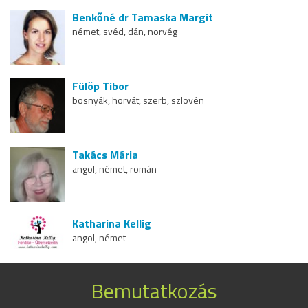
Benkőné dr Tamaska Margit
német, svéd, dán, norvég
Fülöp Tibor
bosnyák, horvát, szerb, szlovén
Takács Mária
angol, német, román
Katharina Kellig
angol, német
Bemutatkozás