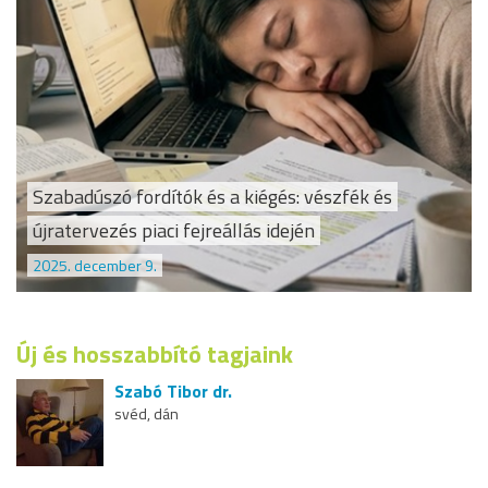
Szabadúszó fordítók és a kiégés: vészfék és
újratervezés piaci fejreállás idején
2025. december 9.
Új és hosszabbító tagjaink
Szabó Tibor dr.
svéd, dán