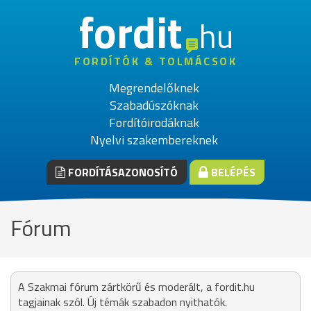
fordit
hu
FORDÍTÓK & TOLMÁCSOK
Megrendelőknek
Szabadúszóknak
Fordítóirodáknak
Nyelvi szakembereknek
FORDÍTÁSAZONOSÍTÓ
BELÉPÉS
Fórum
A Szakmai fórum zártkörű és moderált, a fordit.hu
tagjainak szól. Új témák szabadon nyithatók.