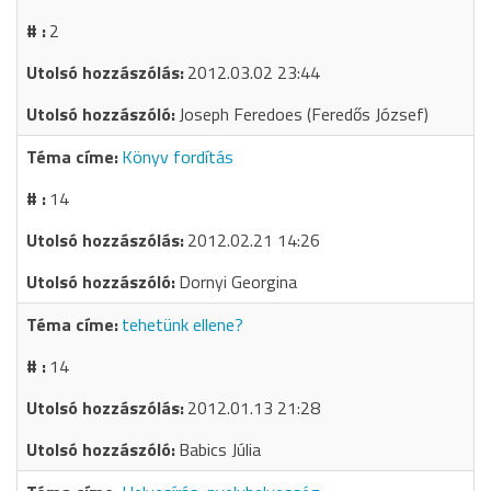
2
2012.03.02 23:44
Joseph Feredoes (Feredős József)
Könyv fordítás
14
2012.02.21 14:26
Dornyi Georgina
tehetünk ellene?
14
2012.01.13 21:28
Babics Júlia