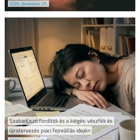
2025. december 29.
Szabadúszó fordítók és a kiégés: vészfék és
újratervezés piaci fejreállás idején