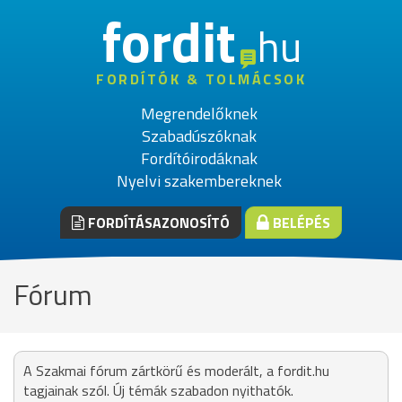
fordit
hu
FORDÍTÓK & TOLMÁCSOK
Megrendelőknek
Szabadúszóknak
Fordítóirodáknak
Nyelvi szakembereknek
FORDÍTÁSAZONOSÍTÓ
BELÉPÉS
Fórum
A Szakmai fórum zártkörű és moderált, a fordit.hu
tagjainak szól. Új témák szabadon nyithatók.