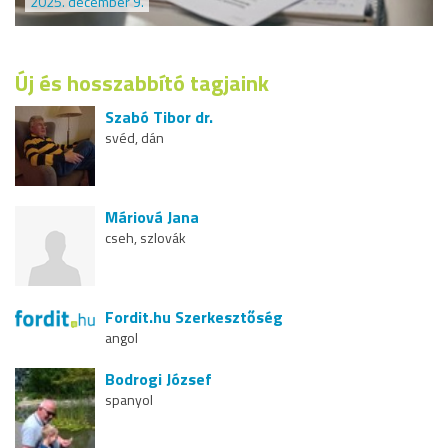
2025. december 9.
Új és hosszabbító tagjaink
Szabó Tibor dr.
svéd, dán
Máriová Jana
cseh, szlovák
Fordit.hu Szerkesztőség
angol
Bodrogi József
spanyol