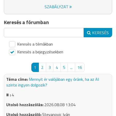
SZABÁLYZAT
Keresés a fórumban
KERESÉS
Keresés a témákban
Keresés a bejegyzésekben
1
2
3
4
5
...
16
Mennyit ér valójában egy óránk, ha az AI
szinte ingyen dolgozik?
4
2026.08.08 13:04
Stevanovic Iván