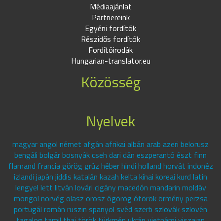
Médiaajánlat
Partnereink
Egyéni fordítók
Részidős fordítók
Fordítóirodák
Hungarian-translator.eu
Közösség
Nyelvek
magyar angol német afgán afrikai albán arab azeri belorusz
bengáli bolgár bosnyák cseh dari dán eszperantó észt finn
flamand francia görög grúz héber hindi holland horvát indonéz
izlandi japán jiddis katalán kazah kelta kínai koreai kurd latin
lengyel lett litván lovári cigány macedón mandarin moldáv
mongol norvég olasz orosz ógörög ótörök örmény perzsa
portugál román ruszin spanyol svéd szerb szlovák szlovén
tagalog tamil thai török türkmén ukrán vietnámi viszajan