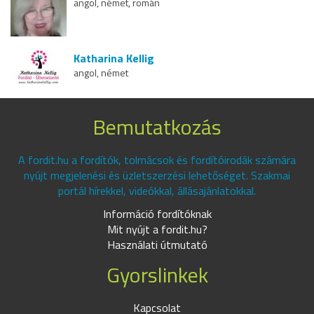
angol, német, román
Katharina Kellig
angol, német
Bemutatkozás
A fordit.hu a fordítók, tolmácsok és fordítóirodák számára
nyújt megjelenési és üzletszerzési lehetőséget. Szakmai
portál hírekkel, videókkal, állásajánlatokkal.
Információ fordítóknak
Mit nyújt a fordit.hu?
Használati útmutató
Gyorslinkek
Kapcsolat