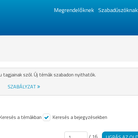
Megrendelőknek
Szabadúszóknak
u tagjainak szól. Új témák szabadon nyithatók.
SZABÁLYZAT
Keresés a témákban
Keresés a bejegyzésekben
/ 16
UGRÁS AZ OL