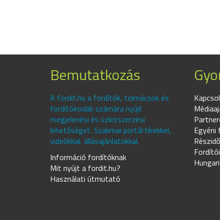
Bemutatkozás
Gyor
A fordit.hu a fordítók, tolmácsok és
Kapcsol
fordítóirodák számára nyújt
Médiaaj
megjelenési és üzletszerzési
Partner
lehetőséget. Szakmai portál hírekkel,
Egyéni 
videókkal, állásajánlatokkal.
Részidő
Fordító
Információ fordítóknak
Hungari
Mit nyújt a fordit.hu?
Használati útmutató