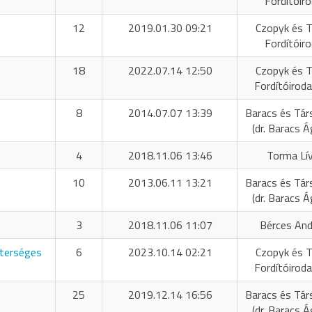
Fordítóir
12
2019.01.30 09:21
Czopyk és T
Fordítóir
18
2022.07.14 12:50
Czopyk és T
Fordítóiroda
8
2014.07.07 13:39
Baracs és Tár
(dr. Baracs 
4
2018.11.06 13:46
Torma Lív
10
2013.06.11 13:21
Baracs és Tár
(dr. Baracs 
3
2018.11.06 11:07
Bérces And
sterséges
6
2023.10.14 02:21
Czopyk és T
Fordítóiroda
25
2019.12.14 16:56
Baracs és Tár
(dr. Baracs 