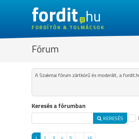
fordit
hu
FORDÍTÓK & TOLMÁCSOK
Fórum
A Szakmai fórum zártkörű és moderált, a fordit.h
Keresés a fórumban
KERESÉS
1
2
3
4
5
...
16