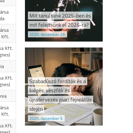
oda
ársa
Mit tanultunk 2025-ben és
oda
mit felejtsünk el 2026-ra?
ársa
2025. december 29.
 Kft.
sa Kft.
Ágnes)
ia
sa Kft.
Szabadúszó fordítók és a
Ágnes)
kiégés: vészfék és
rea
újratervezés piaci fejreállás
ársa
idején
 Kft.
2025. december 9.
sa Kft.
Ágnes)