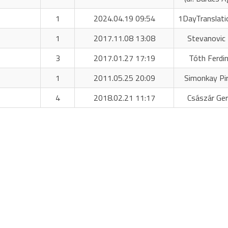
1
2024.04.19 09:54
1DayTranslati
1
2017.11.08 13:08
Stevanovic 
3
2017.01.27 17:19
Tóth Ferdi
1
2011.05.25 20:09
Simonkay Pi
4
2018.02.21 11:17
Császár Ger