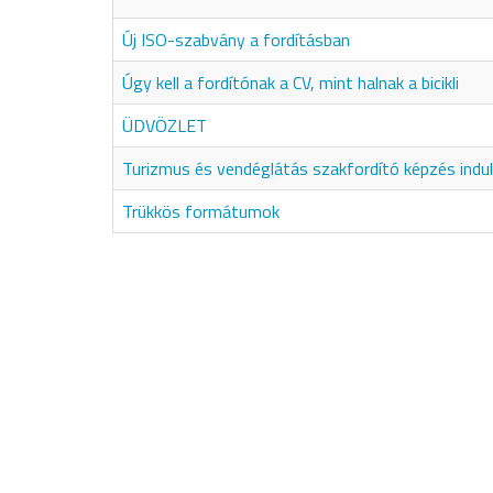
Új ISO-szabvány a fordításban
Úgy kell a fordítónak a CV, mint halnak a bicikli
ÜDVÖZLET
Turizmus és vendéglátás szakfordító képzés indul
Trükkös formátumok