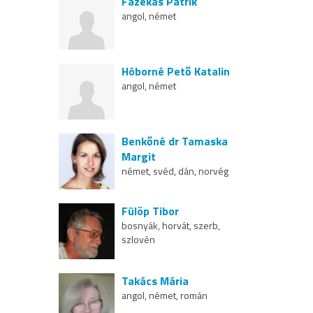
Fazekas Patrik
angol, német
Hóborné Pető Katalin
angol, német
Benkőné dr Tamaska
Margit
német, svéd, dán, norvég
Fülöp Tibor
bosnyák, horvát, szerb,
szlovén
Takács Mária
angol, német, román