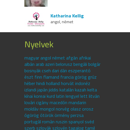
Katharina Kellig
angol, német
Nyelvek
magyar angol német afgán afrikai
albán arab azeri belorusz bengáli bolgár
bosnyák cseh dari dán eszperantó
észt finn flamand francia görög grúz
héber hindi holland horvát indonéz
izlandi japán jiddis katalán kazah kelta
kínai koreai kurd latin lengyel lett litván
lovári cigány macedón mandarin
moldáv mongol norvég olasz orosz
ógörög ótörök örmény perzsa
portugál román ruszin spanyol svéd
szerb szlovák szlovén tagalog tamil