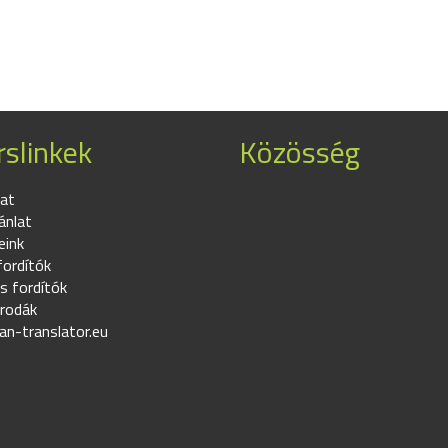
slinkek
Közösség
at
ánlat
eink
fordítók
s fordítók
irodák
an-translator.eu