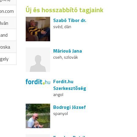
Új és hosszabbító tagjaink
on.com
Szabó Tibor dr.
Iván
svéd, dán
nand
roska
Máriová Jana
cseh, szlovák
gely
Fordit.hu
Szerkesztőség
angol
Bodrogi József
spanyol