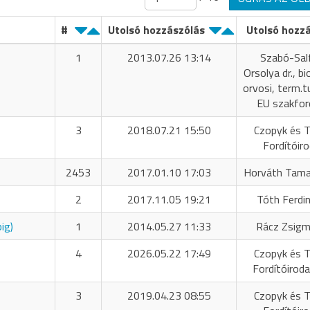
#
Utolsó hozzászólás
Utolsó hozz
1
2013.07.26 13:14
Szabó-Sal
Orsolya dr., bi
orvosi, term.tu
EU szakfor
3
2018.07.21 15:50
Czopyk és T
Fordítóir
2453
2017.01.10 17:03
Horváth Tama
2
2017.11.05 19:21
Tóth Ferdi
ig)
1
2014.05.27 11:33
Rácz Zsig
4
2026.05.22 17:49
Czopyk és T
Fordítóiroda
3
2019.04.23 08:55
Czopyk és T