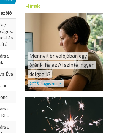
Hírek
ászóló
fay
ológus,
d.-i és
dító
Mennyit ér valójában egy
ársa
oda
óránk, ha az AI szinte ingyen
dolgozik?
ra Éva
2026. augusztus 5.
nand
mond
ársa
 Kft.
ársa