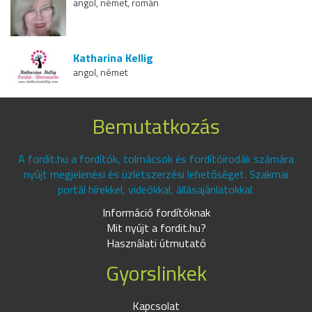
angol, német, román
Katharina Kellig
angol, német
Bemutatkozás
A fordit.hu a fordítók, tolmácsok és fordítóirodák számára
nyújt megjelenési és üzletszerzési lehetőséget. Szakmai
portál hírekkel, videókkal, állásajánlatokkal.
Információ fordítóknak
Mit nyújt a fordit.hu?
Használati útmutató
Gyorslinkek
Kapcsolat