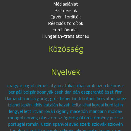
Médiaajánlat
Partnereink
Egyéni fordítók
Részidős fordítók
Fordítóirodák
Hungarian-translator.eu
Közösség
Nyelvek
magyar angol német afgán afrikai albán arab azeri belorusz
bengáli bolgár bosnyák cseh dari dán eszperantó észt finn
flamand francia görög grúz héber hindi holland horvát indonéz
izlandi japán jiddis katalán kazah kelta kínai koreai kurd latin
lengyel lett litván lovári cigány macedón mandarin moldáv
mongol norvég olasz orosz ógörög ótörök örmény perzsa
portugál román ruszin spanyol svéd szerb szlovák szlovén
tagalog tamil thai török türkmén ukrán vietnámi viszajan