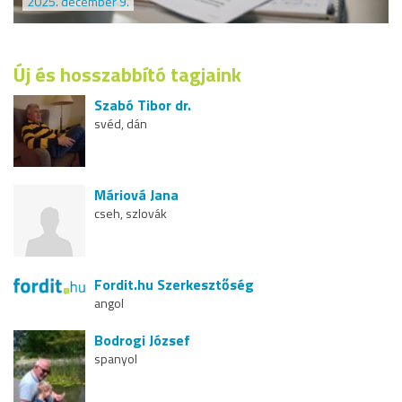
2025. december 9.
Új és hosszabbító tagjaink
Szabó Tibor dr.
svéd, dán
Máriová Jana
cseh, szlovák
Fordit.hu Szerkesztőség
angol
Bodrogi József
spanyol