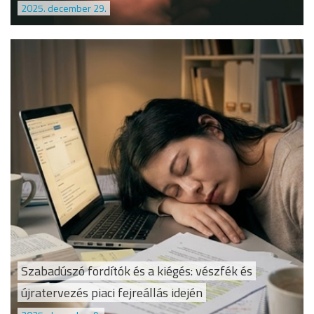
2025. december 29.
Szabadúszó fordítók és a kiégés: vészfék és
újratervezés piaci fejreállás idején