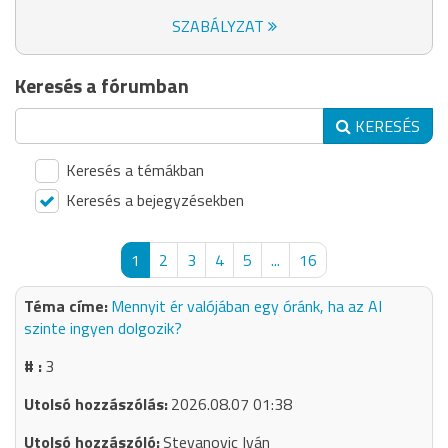
SZABÁLYZAT
Keresés a fórumban
KERESÉS
Keresés a témákban
Keresés a bejegyzésekben
1
2
3
4
5
...
16
Mennyit ér valójában egy óránk, ha az AI
szinte ingyen dolgozik?
3
2026.08.07 01:38
Stevanovic Iván