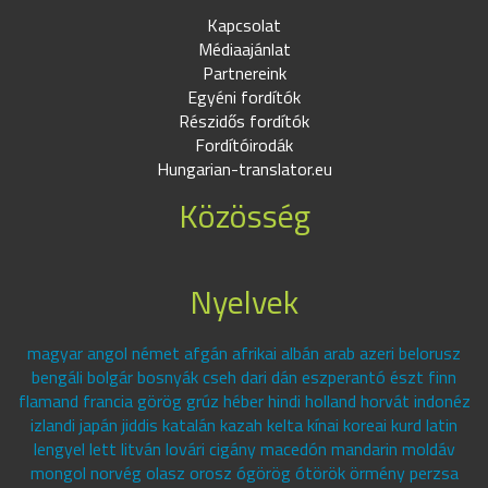
Kapcsolat
Médiaajánlat
Partnereink
Egyéni fordítók
Részidős fordítók
Fordítóirodák
Hungarian-translator.eu
Közösség
Nyelvek
magyar angol német afgán afrikai albán arab azeri belorusz
bengáli bolgár bosnyák cseh dari dán eszperantó észt finn
flamand francia görög grúz héber hindi holland horvát indonéz
izlandi japán jiddis katalán kazah kelta kínai koreai kurd latin
lengyel lett litván lovári cigány macedón mandarin moldáv
mongol norvég olasz orosz ógörög ótörök örmény perzsa