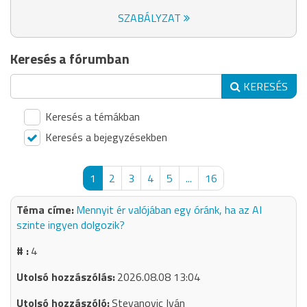
SZABÁLYZAT
Keresés a fórumban
KERESÉS
Keresés a témákban
Keresés a bejegyzésekben
1
2
3
4
5
...
16
Mennyit ér valójában egy óránk, ha az AI
szinte ingyen dolgozik?
4
2026.08.08 13:04
Stevanovic Iván