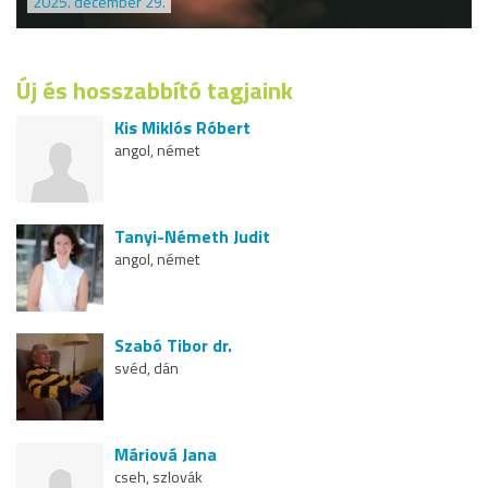
2025. december 29.
Új és hosszabbító tagjaink
Kis Miklós Róbert
angol, német
Tanyi-Németh Judit
angol, német
Szabó Tibor dr.
svéd, dán
Máriová Jana
cseh, szlovák