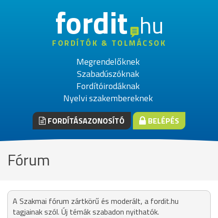
fordit
hu
FORDÍTÓK & TOLMÁCSOK
Megrendelőknek
Szabadúszóknak
Fordítóirodáknak
Nyelvi szakembereknek
FORDÍTÁSAZONOSÍTÓ
BELÉPÉS
Fórum
A Szakmai fórum zártkörű és moderált, a fordit.hu
tagjainak szól. Új témák szabadon nyithatók.