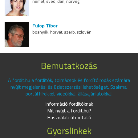
német, svéd, dán, norvég
Fülöp Tibor
bosnyák, horvát, szerb, szlovén
Bemutatkozás
A fordit.hu a fordítók, tolmácsok és fordítóirodák számára
nyújt megjelenési és üzletszerzési lehetőséget. Szakmai
portál hírekkel, videókkal, állásajánlatokkal.
Információ fordítóknak
Mit nyújt a fordit.hu?
Használati útmutató
Gyorslinkek