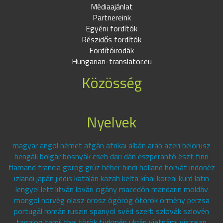
Médiaajánlat
Partnereink
Egyéni fordítók
Részidős fordítók
Fordítóirodák
Hungarian-translator.eu
Közösség
Nyelvek
magyar angol német afgán afrikai albán arab azeri belorusz
bengáli bolgár bosnyák cseh dari dán eszperantó észt finn
flamand francia görög grúz héber hindi holland horvát indonéz
izlandi japán jiddis katalán kazah kelta kínai koreai kurd latin
lengyel lett litván lovári cigány macedón mandarin moldáv
mongol norvég olasz orosz ógörög ótörök örmény perzsa
portugál román ruszin spanyol svéd szerb szlovák szlovén
tagalog tamil thai török türkmén ukrán vietnámi viszajan