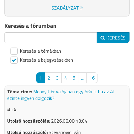
SZABÁLYZAT
Keresés a fórumban
KERESÉS
Keresés a témákban
Keresés a bejegyzésekben
1
2
3
4
5
...
16
Mennyit ér valójában egy óránk, ha az AI
szinte ingyen dolgozik?
4
2026.08.08 13:04
Stevanovic Iván