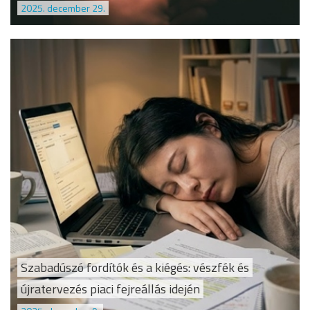
2025. december 29.
Szabadúszó fordítók és a kiégés: vészfék és
újratervezés piaci fejreállás idején