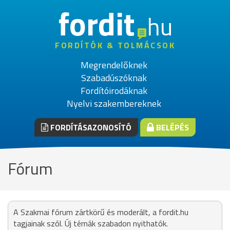
fordit
hu
FORDÍTÓK & TOLMÁCSOK
Megrendelőknek
Szabadúszóknak
Fordítóirodáknak
Nyelvi szakembereknek
FORDÍTÁSAZONOSÍTÓ
BELÉPÉS
Fórum
A Szakmai fórum zártkörű és moderált, a fordit.hu
tagjainak szól. Új témák szabadon nyithatók.