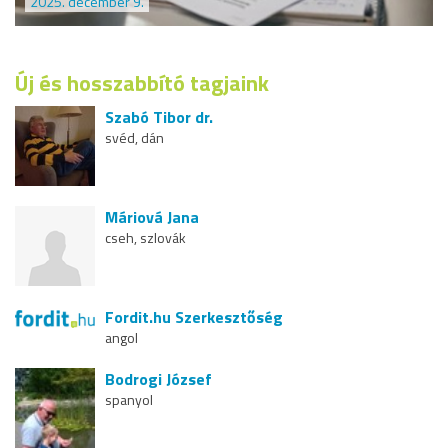
2025. december 9.
Új és hosszabbító tagjaink
Szabó Tibor dr.
svéd, dán
Máriová Jana
cseh, szlovák
Fordit.hu Szerkesztőség
angol
Bodrogi József
spanyol