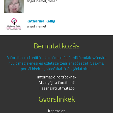
angol, német, román
Katharina Kellig
angol, német
Bemutatkozás
A fordit.hu a fordítók, tolmácsok és fordítóirodák számára
nyújt megjelenési és üzletszerzési lehetőséget. Szakmai
portál hírekkel, videókkal, állásajánlatokkal.
Információ fordítóknak
Mit nyújt a fordit.hu?
Használati útmutató
Gyorslinkek
Kapcsolat