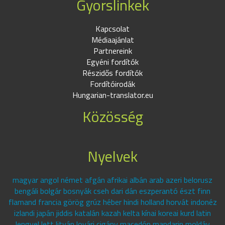
Gyorslinkek
Kapcsolat
Médiaajánlat
Partnereink
Egyéni fordítók
Részidős fordítók
Fordítóirodák
Hungarian-translator.eu
Közösség
Nyelvek
magyar angol német afgán afrikai albán arab azeri belorusz
bengáli bolgár bosnyák cseh dari dán eszperantó észt finn
flamand francia görög grúz héber hindi holland horvát indonéz
izlandi japán jiddis katalán kazah kelta kínai koreai kurd latin
lengyel lett litván lovári cigány macedón mandarin moldáv