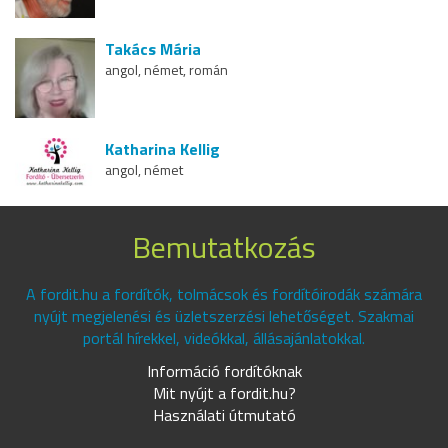
Takács Mária
angol, német, román
Katharina Kellig
angol, német
Bemutatkozás
A fordit.hu a fordítók, tolmácsok és fordítóirodák számára
nyújt megjelenési és üzletszerzési lehetőséget. Szakmai
portál hírekkel, videókkal, állásajánlatokkal.
Információ fordítóknak
Mit nyújt a fordit.hu?
Használati útmutató