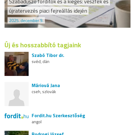
Szabadúszó fordítók és a kiégés: vészfék és
újratervezés piaci fejreállás idején
2025. december 9.
Új és hosszabbító tagjaink
Szabó Tibor dr.
svéd, dán
Máriová Jana
cseh, szlovák
Fordit.hu Szerkesztőség
angol
Bodrogi József