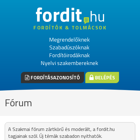
fordit
hu
FORDÍTÓK & TOLMÁCSOK
Megrendelőknek
Szabadúszóknak
Fordítóirodáknak
Nyelvi szakembereknek
FORDÍTÁSAZONOSÍTÓ
BELÉPÉS
Fórum
A Szakmai fórum zártkörű és moderált, a fordit.hu
tagjainak szól. Új témák szabadon nyithatók.