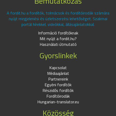
Bemutatkozás
A fordit.hu a fordítók, tolmácsok és fordítóirodák számára
nyújt megjelenési és üzletszerzési lehetőséget. Szakmai
portál hírekkel, videókkal, állásajánlatokkal.
Információ fordítóknak
Mit nyújt a fordit.hu?
Használati útmutató
Gyorslinkek
Kapcsolat
Médiaajánlat
Partnereink
Egyéni fordítók
Részidős fordítók
Fordítóirodák
Hungarian-translator.eu
Közösség