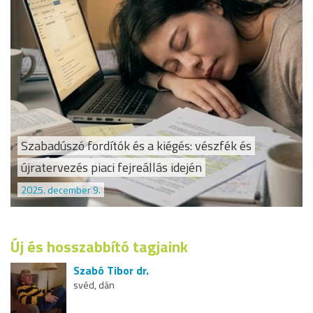
Szabadúszó fordítók és a kiégés: vészfék és
újratervezés piaci fejreállás idején
2025. december 9.
Új és hosszabbító tagjaink
Szabó Tibor dr.
svéd, dán