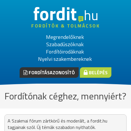
fordit
hu
FORDÍTÓK & TOLMÁCSOK
Megrendelőknek
Szabadúszóknak
Fordítóirodáknak
Nyelvi szakembereknek
FORDÍTÁSAZONOSÍTÓ
BELÉPÉS
Fordítónak céghez, mennyiért?
A Szakmai fórum zártkörű és moderált, a fordit.hu
tagjainak szól. Új témák szabadon nyithatók.