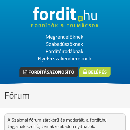
fordit
hu
FORDÍTÓK & TOLMÁCSOK
Megrendelőknek
Szabadúszóknak
Fordítóirodáknak
Nyelvi szakembereknek
FORDÍTÁSAZONOSÍTÓ
BELÉPÉS
Fórum
A Szakmai fórum zártkörű és moderált, a fordit.hu
tagjainak szól. Új témák szabadon nyithatók.