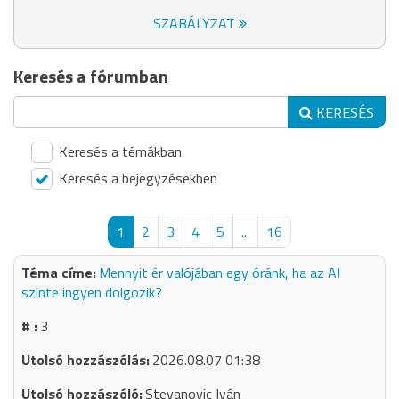
SZABÁLYZAT
Keresés a fórumban
KERESÉS
Keresés a témákban
Keresés a bejegyzésekben
1
2
3
4
5
...
16
Mennyit ér valójában egy óránk, ha az AI
szinte ingyen dolgozik?
3
2026.08.07 01:38
Stevanovic Iván