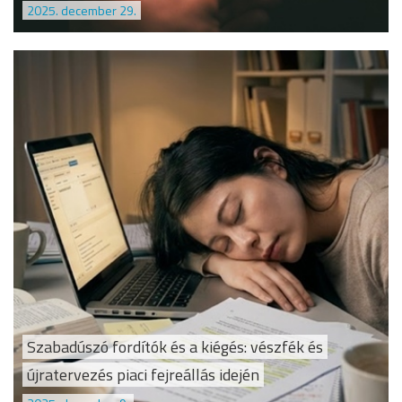
2025. december 29.
Szabadúszó fordítók és a kiégés: vészfék és
újratervezés piaci fejreállás idején