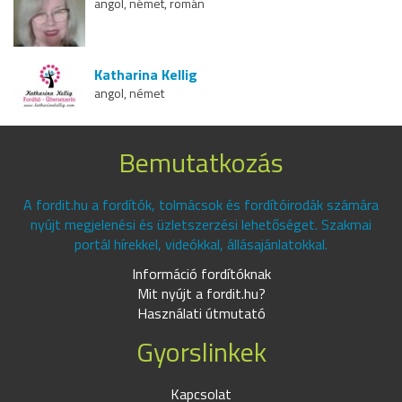
angol, német, román
Katharina Kellig
angol, német
Bemutatkozás
A fordit.hu a fordítók, tolmácsok és fordítóirodák számára
nyújt megjelenési és üzletszerzési lehetőséget. Szakmai
portál hírekkel, videókkal, állásajánlatokkal.
Információ fordítóknak
Mit nyújt a fordit.hu?
Használati útmutató
Gyorslinkek
Kapcsolat