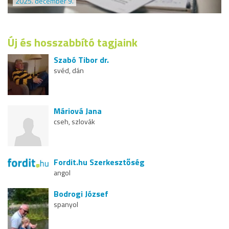
2025. december 9.
Új és hosszabbító tagjaink
Szabó Tibor dr.
svéd, dán
Máriová Jana
cseh, szlovák
Fordit.hu Szerkesztőség
angol
Bodrogi József
spanyol