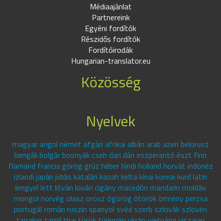
Médiaajánlat
Partnereink
Egyéni fordítók
Részidős fordítók
Fordítóirodák
Hungarian-translator.eu
Közösség
Nyelvek
magyar angol német afgán afrikai albán arab azeri belorusz
bengáli bolgár bosnyák cseh dari dán eszperantó észt finn
flamand francia görög grúz héber hindi holland horvát indonéz
izlandi japán jiddis katalán kazah kelta kínai koreai kurd latin
lengyel lett litván lovári cigány macedón mandarin moldáv
mongol norvég olasz orosz ógörög ótörök örmény perzsa
portugál román ruszin spanyol svéd szerb szlovák szlovén
tagalog tamil thai török türkmén ukrán vietnámi viszajan