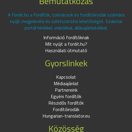
Bemutatkozás
A fordit.hu a fordítók, tolmácsok és fordítóirodák számára
nyújt megjelenési és üzletszerzési lehetőséget. Szakmai
portál hírekkel, videókkal, állásajánlatokkal.
Információ fordítóknak
Mit nyújt a fordit.hu?
Használati útmutató
Gyorslinkek
Kapcsolat
Médiaajánlat
Partnereink
Egyéni fordítók
Részidős fordítók
Fordítóirodák
Hungarian-translator.eu
Közösség