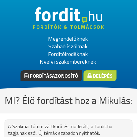
fordit
hu
FORDÍTÓK & TOLMÁCSOK
Megrendelőknek
Szabadúszóknak
Fordítóirodáknak
Nyelvi szakembereknek
FORDÍTÁSAZONOSÍTÓ
BELÉPÉS
MI? Élő fordítást hoz a Mikulás:
A Szakmai fórum zártkörű és moderált, a fordit.hu
tagjainak szól. Új témák szabadon nyithatók.