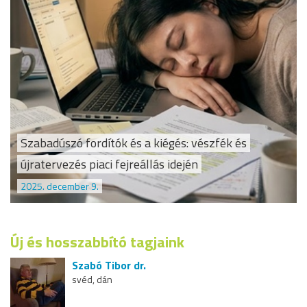
Szabadúszó fordítók és a kiégés: vészfék és
újratervezés piaci fejreállás idején
2025. december 9.
Új és hosszabbító tagjaink
Szabó Tibor dr.
svéd, dán