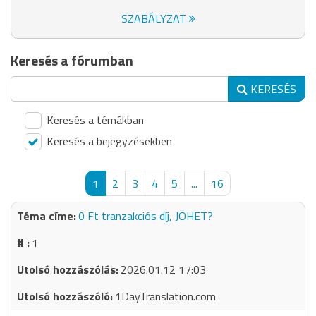
SZABÁLYZAT
Keresés a fórumban
KERESÉS
Keresés a témákban
Keresés a bejegyzésekben
1
2
3
4
5
...
16
0 Ft tranzakciós díj, JÖHET?
1
2026.01.12 17:03
1DayTranslation.com