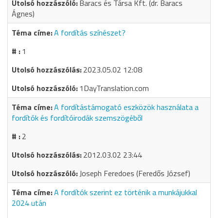
Baracs és Társa Kft. (dr. Baracs
Ágnes)
A fordítás színészet?
1
2023.05.02 12:08
1DayTranslation.com
A fordítástámogató eszközök használata a
fordítók és fordítóirodák szemszögéből
2
2012.03.02 23:44
Joseph Feredoes (Feredős József)
A fordítók szerint ez történik a munkájukkal
2024 után