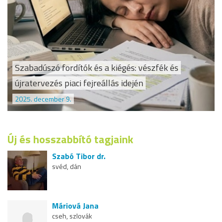
Szabadúszó fordítók és a kiégés: vészfék és
újratervezés piaci fejreállás idején
2025. december 9.
Új és hosszabbító tagjaink
Szabó Tibor dr.
svéd, dán
Máriová Jana
cseh, szlovák