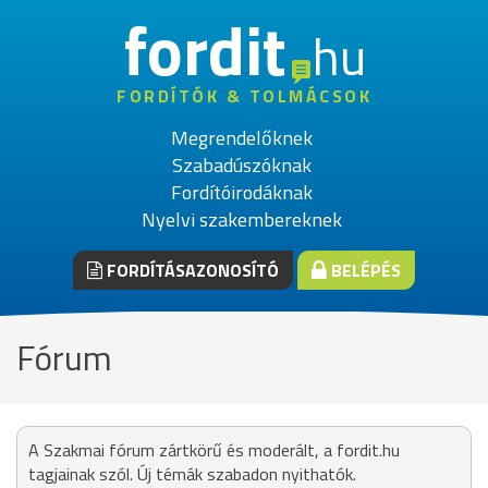
fordit
hu
FORDÍTÓK & TOLMÁCSOK
Megrendelőknek
Szabadúszóknak
Fordítóirodáknak
Nyelvi szakembereknek
FORDÍTÁSAZONOSÍTÓ
BELÉPÉS
Fórum
A Szakmai fórum zártkörű és moderált, a fordit.hu
tagjainak szól. Új témák szabadon nyithatók.