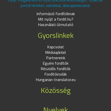
nyújt megjelenési és üzletszerzési lehetőséget. Szakmai
portál hírekkel, videókkal, állásajánlatokkal.
Információ fordítóknak
Mit nyújt a fordit.hu?
Használati útmutató
Gyorslinkek
Kapcsolat
Médiaajánlat
Partnereink
Egyéni fordítók
Részidős fordítók
Fordítóirodák
Hungarian-translator.eu
Közösség
Nyelvek