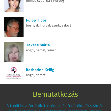
német, svéd, dán, norvég
Fülöp Tibor
bosnyák, horvát, szerb, szlovén
Takács Mária
angol, német, román
Katharina Kellig
angol, német
Bemutatkozás
A fordit.hu a fordítók, tolmácsok és fordítóirodák számára