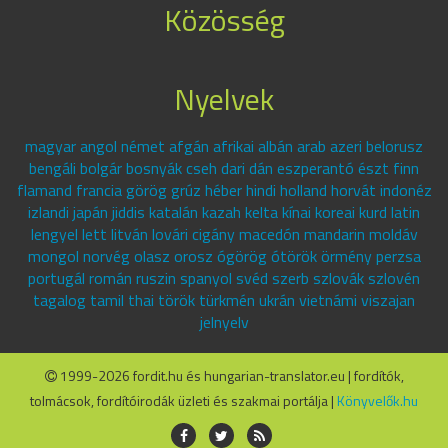
Közösség
Nyelvek
magyar angol német afgán afrikai albán arab azeri belorusz
bengáli bolgár bosnyák cseh dari dán eszperantó észt finn
flamand francia görög grúz héber hindi holland horvát indonéz
izlandi japán jiddis katalán kazah kelta kínai koreai kurd latin
lengyel lett litván lovári cigány macedón mandarin moldáv
mongol norvég olasz orosz ógörög ótörök örmény perzsa
portugál román ruszin spanyol svéd szerb szlovák szlovén
tagalog tamil thai török türkmén ukrán vietnámi viszajan
jelnyelv
1999-2026 fordit.hu és hungarian-translator.eu | fordítók,
tolmácsok, fordítóirodák üzleti és szakmai portálja |
Könyvelők.hu