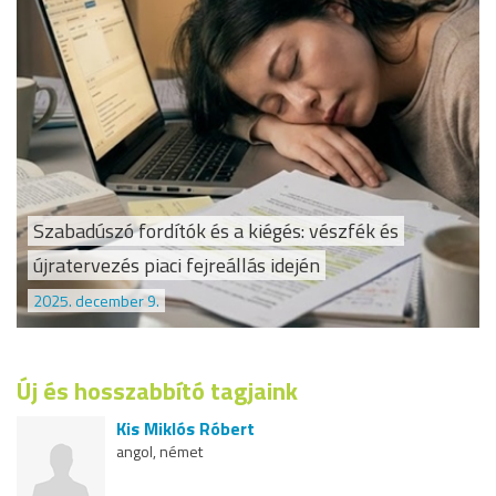
Szabadúszó fordítók és a kiégés: vészfék és
újratervezés piaci fejreállás idején
2025. december 9.
Új és hosszabbító tagjaink
Kis Miklós Róbert
angol, német