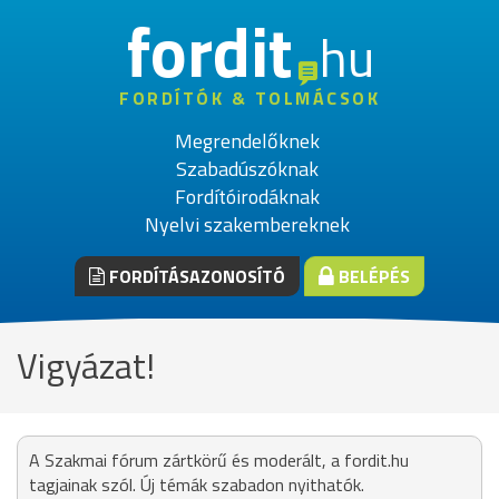
fordit
hu
FORDÍTÓK & TOLMÁCSOK
Megrendelőknek
Szabadúszóknak
Fordítóirodáknak
Nyelvi szakembereknek
FORDÍTÁSAZONOSÍTÓ
BELÉPÉS
Vigyázat!
A Szakmai fórum zártkörű és moderált, a fordit.hu
tagjainak szól. Új témák szabadon nyithatók.