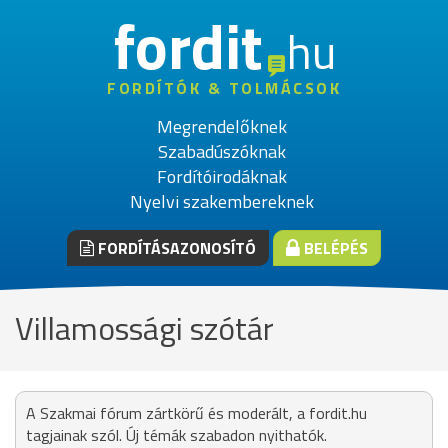
fordit
hu
FORDÍTÓK & TOLMÁCSOK
Megrendelőknek
Szabadúszóknak
Fordítóirodáknak
Nyelvi szakembereknek
FORDÍTÁSAZONOSÍTÓ
BELÉPÉS
Villamossági szótár
A Szakmai fórum zártkörű és moderált, a fordit.hu
tagjainak szól. Új témák szabadon nyithatók.