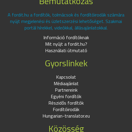
Bemutatkozás
A fordit.hu a fordítók, tolmácsok és fordítóirodák számára
nyújt megjelenési és üzletszerzési lehetőséget. Szakmai
portál hírekkel, videókkal, állásajánlatokkal.
Információ fordítóknak
Mit nyújt a fordit.hu?
Használati útmutató
Gyorslinkek
Kapcsolat
Médiaajánlat
Partnereink
Egyéni fordítók
Részidős fordítók
Fordítóirodák
Hungarian-translator.eu
Közösség