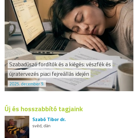
Szabadúszó fordítók és a kiégés: vészfék és
újratervezés piaci fejreállás idején
2025. december 9.
Új és hosszabbító tagjaink
Szabó Tibor dr.
svéd, dán