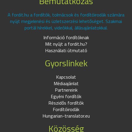
Bemutatkozás
A fordit.hu a fordítók, tolmácsok és fordítóirodák számára
nyújt megjelenési és üzletszerzési lehetőséget. Szakmai
portál hírekkel, videókkal, állásajánlatokkal.
Információ fordítóknak
Mit nyújt a fordit.hu?
Használati útmutató
Gyorslinkek
Kapcsolat
Médiaajánlat
Partnereink
Egyéni fordítók
Részidős fordítók
Fordítóirodák
Hungarian-translator.eu
Közösség