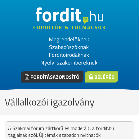
fordit
hu
FORDÍTÓK & TOLMÁCSOK
Megrendelőknek
Szabadúszóknak
Fordítóirodáknak
Nyelvi szakembereknek
FORDÍTÁSAZONOSÍTÓ
BELÉPÉS
Vállalkozói igazolvány
A Szakmai fórum zártkörű és moderált, a fordit.hu
tagjainak szól. Új témák szabadon nyithatók.