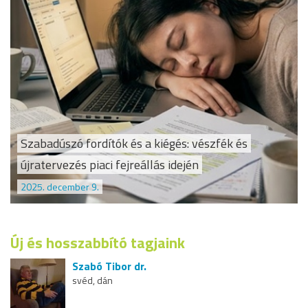
Szabadúszó fordítók és a kiégés: vészfék és
újratervezés piaci fejreállás idején
2025. december 9.
Új és hosszabbító tagjaink
Szabó Tibor dr.
svéd, dán