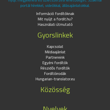
nyújt megjelenési és üzletszerzési lehetőséget. Szakmai
portál hírekkel, videókkal, állásajánlatokkal.
Információ fordítóknak
Mit nyújt a fordit.hu?
Használati útmutató
Gyorslinkek
Kapcsolat
Médiaajánlat
Partnereink
Egyéni fordítók
Részidős fordítók
Fordítóirodák
Hungarian-translator.eu
Közösség
Nyelvek