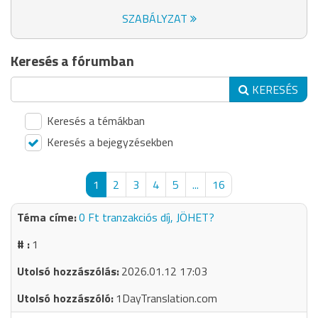
SZABÁLYZAT
Keresés a fórumban
KERESÉS
Keresés a témákban
Keresés a bejegyzésekben
1
2
3
4
5
...
16
0 Ft tranzakciós díj, JÖHET?
1
2026.01.12 17:03
1DayTranslation.com