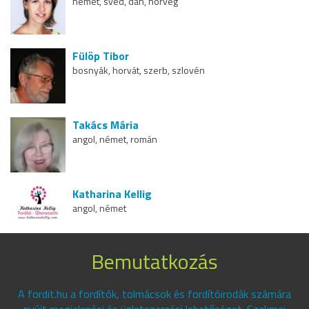
német, svéd, dán, norvég
Fülöp Tibor
bosnyák, horvát, szerb, szlovén
Takács Mária
angol, német, román
Katharina Kellig
angol, német
Bemutatkozás
A fordit.hu a fordítók, tolmácsok és fordítóirodák számára