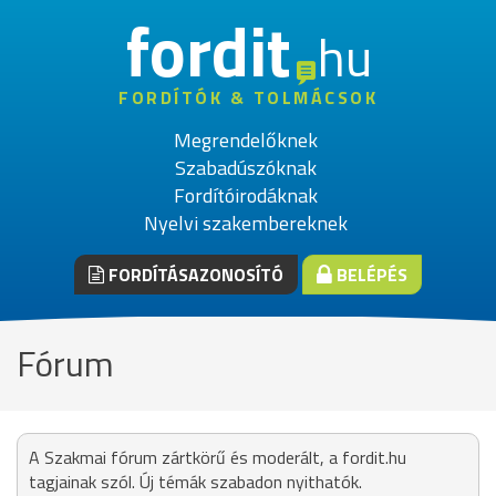
fordit
hu
FORDÍTÓK & TOLMÁCSOK
Megrendelőknek
Szabadúszóknak
Fordítóirodáknak
Nyelvi szakembereknek
FORDÍTÁSAZONOSÍTÓ
BELÉPÉS
Fórum
A Szakmai fórum zártkörű és moderált, a fordit.hu
tagjainak szól. Új témák szabadon nyithatók.