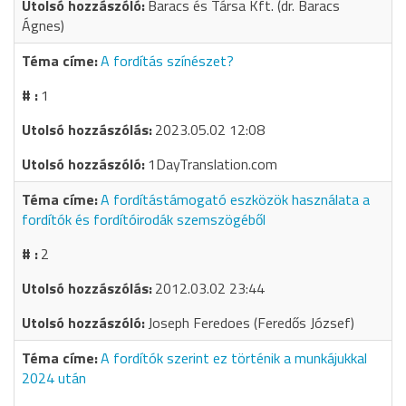
Baracs és Társa Kft. (dr. Baracs
Ágnes)
A fordítás színészet?
1
2023.05.02 12:08
1DayTranslation.com
A fordítástámogató eszközök használata a
fordítók és fordítóirodák szemszögéből
2
2012.03.02 23:44
Joseph Feredoes (Feredős József)
A fordítók szerint ez történik a munkájukkal
2024 után