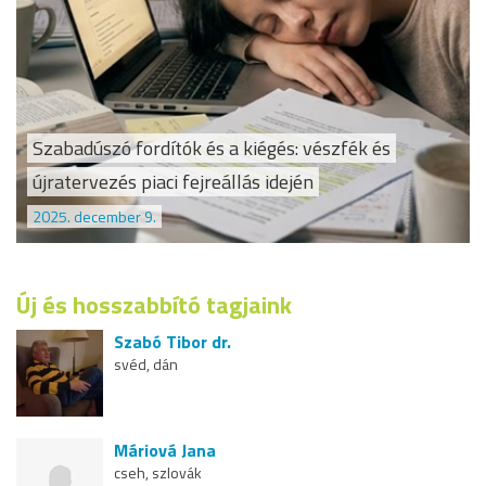
Szabadúszó fordítók és a kiégés: vészfék és
újratervezés piaci fejreállás idején
2025. december 9.
Új és hosszabbító tagjaink
Szabó Tibor dr.
svéd, dán
Máriová Jana
cseh, szlovák