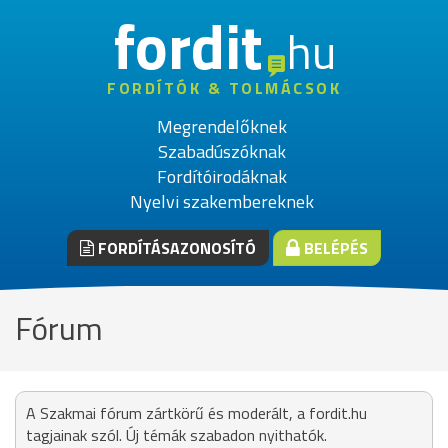
fordit
hu
FORDÍTÓK & TOLMÁCSOK
Megrendelőknek
Szabadúszóknak
Fordítóirodáknak
Nyelvi szakembereknek
FORDÍTÁSAZONOSÍTÓ
BELÉPÉS
Fórum
A Szakmai fórum zártkörű és moderált, a fordit.hu
tagjainak szól. Új témák szabadon nyithatók.