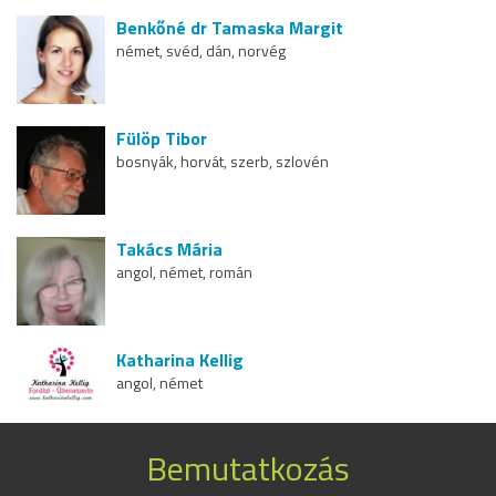
Benkőné dr Tamaska Margit
német, svéd, dán, norvég
Fülöp Tibor
bosnyák, horvát, szerb, szlovén
Takács Mária
angol, német, román
Katharina Kellig
angol, német
Bemutatkozás