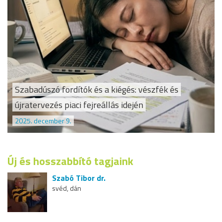
Szabadúszó fordítók és a kiégés: vészfék és
újratervezés piaci fejreállás idején
2025. december 9.
Új és hosszabbító tagjaink
Szabó Tibor dr.
svéd, dán