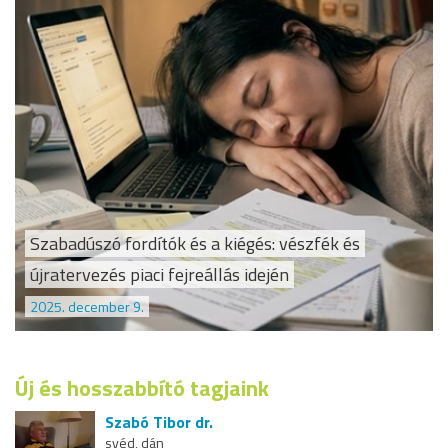
Szabadúszó fordítók és a kiégés: vészfék és
újratervezés piaci fejreállás idején
2025. december 9.
Új és hosszabbító tagjaink
Szabó Tibor dr.
svéd, dán