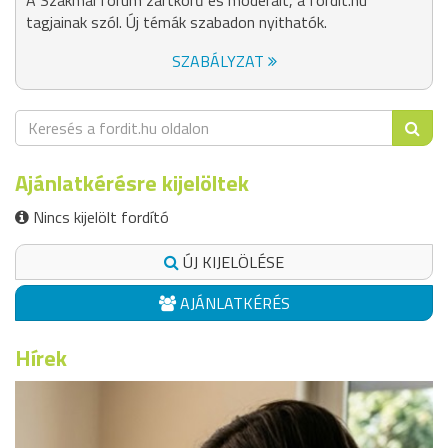
A Szakmai fórum zártkörű és moderált, a fordit.hu
tagjainak szól. Új témák szabadon nyithatók.
SZABÁLYZAT
Ajánlatkérésre kijelöltek
Nincs kijelölt fordító
ÚJ KIJELÖLÉSE
AJÁNLATKÉRÉS
Hírek