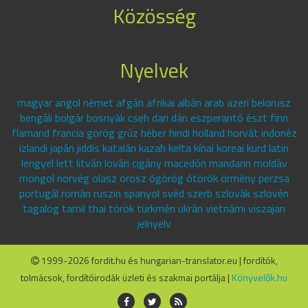
Közösség
Nyelvek
magyar angol német afgán afrikai albán arab azeri belorusz
bengáli bolgár bosnyák cseh dari dán eszperantó észt finn
flamand francia görög grúz héber hindi holland horvát indonéz
izlandi japán jiddis katalán kazah kelta kínai koreai kurd latin
lengyel lett litván lovári cigány macedón mandarin moldáv
mongol norvég olasz orosz ógörög ótörök örmény perzsa
portugál román ruszin spanyol svéd szerb szlovák szlovén
tagalog tamil thai török türkmén ukrán vietnámi viszajan
jelnyelv
1999-2026 fordit.hu és hungarian-translator.eu | fordítók,
tolmácsok, fordítóirodák üzleti és szakmai portálja |
Könyvelők.hu