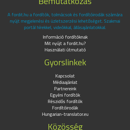
Bemutatkozás
A fordit.hu a fordítók, tolmácsok és fordítóirodák számára
nyújt megjelenési és üzletszerzési lehetőséget. Szakmai
portál hírekkel, videókkal, állásajánlatokkal.
Információ fordítóknak
Mit nyújt a fordit.hu?
Használati útmutató
Gyorslinkek
Kapcsolat
Médiaajánlat
Partnereink
Egyéni fordítók
Részidős fordítók
Fordítóirodák
Hungarian-translator.eu
Közösség