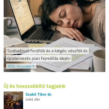
Szabadúszó fordítók és a kiégés: vészfék és
újratervezés piaci fejreállás idején
2025. december 9.
Új és hosszabbító tagjaink
Szabó Tibor dr.
svéd, dán