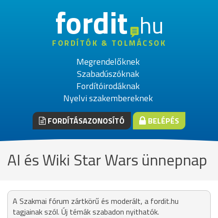
fordit
hu
FORDÍTÓK & TOLMÁCSOK
Megrendelőknek
Szabadúszóknak
Fordítóirodáknak
Nyelvi szakembereknek
FORDÍTÁSAZONOSÍTÓ
BELÉPÉS
AI és Wiki Star Wars ünnepnap
A Szakmai fórum zártkörű és moderált, a fordit.hu
tagjainak szól. Új témák szabadon nyithatók.