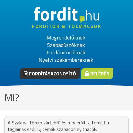
fordit
hu
FORDÍTÓK & TOLMÁCSOK
Megrendelőknek
Szabadúszóknak
Fordítóirodáknak
Nyelvi szakembereknek
FORDÍTÁSAZONOSÍTÓ
BELÉPÉS
MI?
A Szakmai fórum zártkörű és moderált, a fordit.hu
tagjainak szól. Új témák szabadon nyithatók.