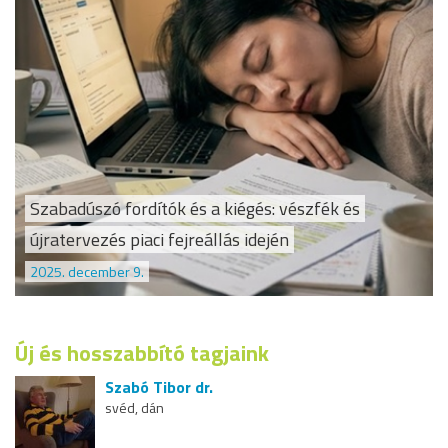
Szabadúszó fordítók és a kiégés: vészfék és
újratervezés piaci fejreállás idején
2025. december 9.
Új és hosszabbító tagjaink
Szabó Tibor dr.
svéd, dán