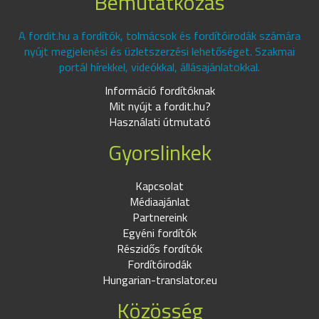
Bemutatkozás
A fordit.hu a fordítók, tolmácsok és fordítóirodák számára
nyújt megjelenési és üzletszerzési lehetőséget. Szakmai
portál hírekkel, videókkal, állásajánlatokkal.
Információ fordítóknak
Mit nyújt a fordit.hu?
Használati útmutató
Gyorslinkek
Kapcsolat
Médiaajánlat
Partnereink
Egyéni fordítók
Részidős fordítók
Fordítóirodák
Hungarian-translator.eu
Közösség