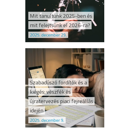
Mit tanultunk 2025-ben és
mit felejtsünk el 2026-ra?
2025. december 29.
Szabadúszó fordítók és a
kiégés: vészfék és
újratervezés piaci fejreállás
idején
2025. december 9.