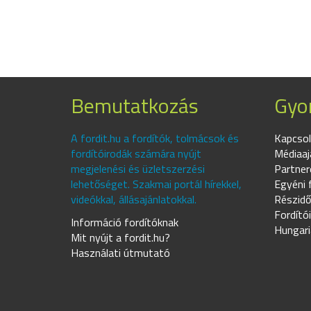
Bemutatkozás
Gyor
A fordit.hu a fordítók, tolmácsok és
Kapcsol
fordítóirodák számára nyújt
Médiaaj
megjelenési és üzletszerzési
Partner
lehetőséget. Szakmai portál hírekkel,
Egyéni 
videókkal, állásajánlatokkal.
Részidő
Fordító
Információ fordítóknak
Hungari
Mit nyújt a fordit.hu?
Használati útmutató