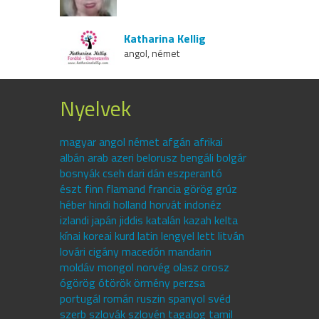
Katharina Kellig
angol, német
Nyelvek
magyar angol német afgán afrikai
albán arab azeri belorusz bengáli bolgár
bosnyák cseh dari dán eszperantó
észt finn flamand francia görög grúz
héber hindi holland horvát indonéz
izlandi japán jiddis katalán kazah kelta
kínai koreai kurd latin lengyel lett litván
lovári cigány macedón mandarin
moldáv mongol norvég olasz orosz
ógörög ótörök örmény perzsa
portugál román ruszin spanyol svéd
szerb szlovák szlovén tagalog tamil