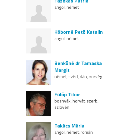
Fazekas Patrik
angol, német
Hóborné Pető Katalin
angol, német
Benkőné dr Tamaska
Margit
német, svéd, dán, norvég
Fülöp Tibor
bosnyák, horvát, szerb,
szlovén
Takács Mária
angol, német, román