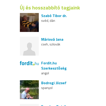
Új és hosszabbító tagjaink
Szabó Tibor dr.
svéd, dán
Máriová Jana
cseh, szlovák
Fordit.hu
Szerkesztőség
angol
Bodrogi József
spanyol