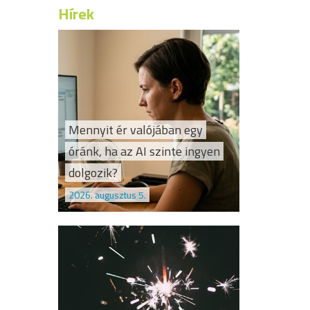
Hírek
Mennyit ér valójában egy
óránk, ha az AI szinte ingyen
dolgozik?
2026. augusztus 5.