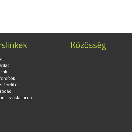
slinkek
Közösség
at
ánlat
eink
fordítók
s fordítók
irodák
an-translator.eu