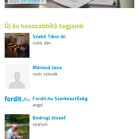
2025. december 9.
Új és hosszabbító tagjaink
Szabó Tibor dr.
svéd, dán
Máriová Jana
cseh, szlovák
Fordit.hu Szerkesztőség
angol
Bodrogi József
spanyol