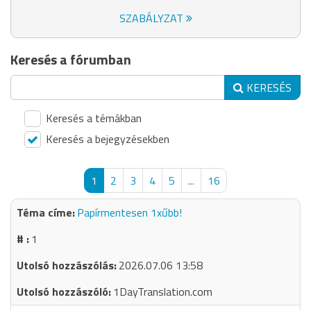
SZABÁLYZAT
Keresés a fórumban
KERESÉS
Keresés a témákban
Keresés a bejegyzésekben
1
2
3
4
5
...
16
Papírmentesen 1xűbb!
1
2026.07.06 13:58
1DayTranslation.com