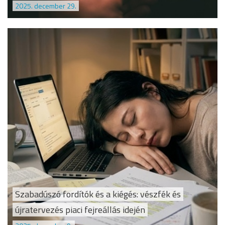
2025. december 29.
Szabadúszó fordítók és a kiégés: vészfék és
újratervezés piaci fejreállás idején