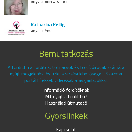
angol, német, román
Katharina Kellig
angol, német
Bemutatkozás
A fordit.hu a fordítók, tolmácsok és fordítóirodák számára
nyújt megjelenési és üzletszerzési lehetőséget. Szakmai
portál hírekkel, videókkal, állásajánlatokkal.
Információ fordítóknak
Mit nyújt a fordit.hu?
Használati útmutató
Gyorslinkek
Kapcsolat