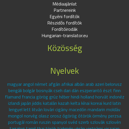
Médiaajánlat
Partnereink
Egyéni fordítók
Részidős fordítók
Fordítóirodák
Hungarian-translator.eu
Közösség
Nyelvek
magyar angol német afgán afrikai albán arab azeri belorusz
bengáli bolgár bosnyák cseh dari dán eszperantó észt finn
flamand francia görög grúz héber hindi holland horvát indonéz
izlandi japán jiddis katalán kazah kelta kínai koreai kurd latin
lengyel lett litván lovári cigány macedón mandarin moldáv
mongol norvég olasz orosz ógörög ótörök örmény perzsa
portugál román ruszin spanyol svéd szerb szlovák szlovén
tagalog tamil thai török türkmén ukrán vietnámi viszajan