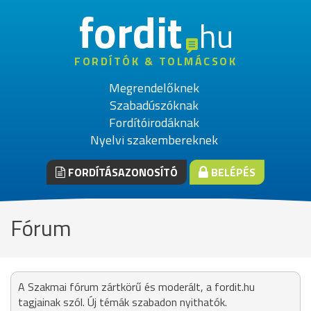
fordit
hu
FORDÍTÓK & TOLMÁCSOK
Megrendelőknek
Szabadúszóknak
Fordítóirodáknak
Nyelvi szakembereknek
FORDÍTÁSAZONOSÍTÓ
BELÉPÉS
Fórum
A Szakmai fórum zártkörű és moderált, a fordit.hu
tagjainak szól. Új témák szabadon nyithatók.