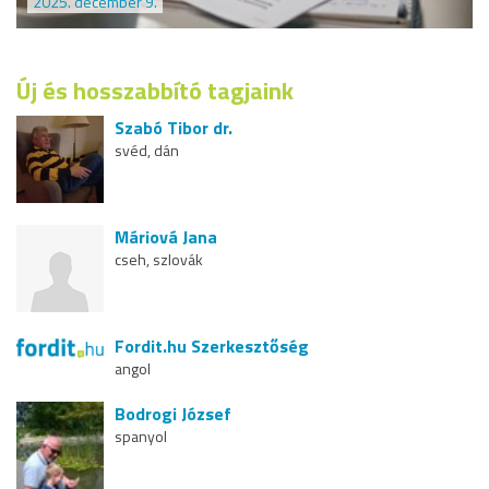
2025. december 9.
Új és hosszabbító tagjaink
Szabó Tibor dr.
svéd, dán
Máriová Jana
cseh, szlovák
Fordit.hu Szerkesztőség
angol
Bodrogi József
spanyol