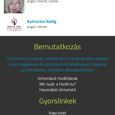
angol, német, román
Katharina Kellig
angol, német
Bemutatkozás
A fordit.hu a fordítók, tolmácsok és fordítóirodák számára
nyújt megjelenési és üzletszerzési lehetőséget. Szakmai
portál hírekkel, videókkal, állásajánlatokkal.
Információ fordítóknak
Mit nyújt a fordit.hu?
Használati útmutató
Gyorslinkek
Kapcsolat