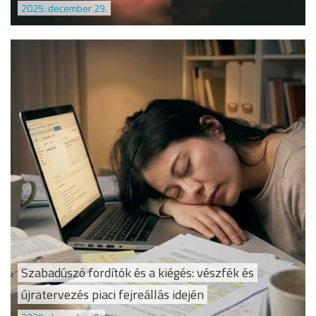
2025. december 29.
Szabadúszó fordítók és a kiégés: vészfék és
újratervezés piaci fejreállás idején