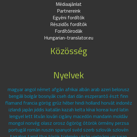
Médiaajánlat
Partnereink
Egyéni fordítók
Részidős fordítók
Fordítóirodák
Hungarian-translator.eu
Közösség
Nyelvek
magyar angol német afgán afrikai albán arab azeri belorusz
bengáli bolgár bosnyák cseh dari dán eszperantó észt finn
flamand francia görög grúz héber hindi holland horvát indonéz
izlandi japán jiddis katalán kazah kelta kínai koreai kurd latin
lengyel lett litván lovári cigány macedón mandarin moldáv
mongol norvég olasz orosz ógörög ótörök örmény perzsa
portugál román ruszin spanyol svéd szerb szlovák szlovén
tagalog tamil thai török türkmén ukrán vietnámi viszajan