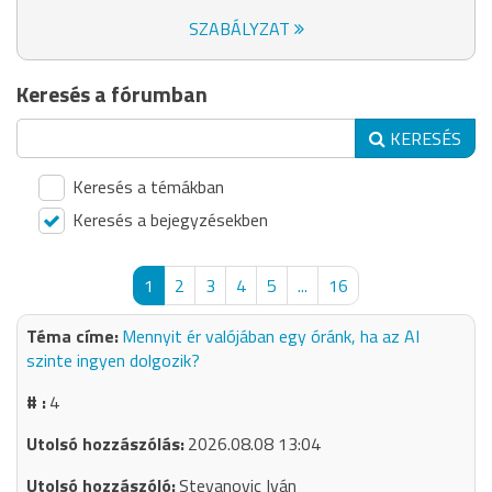
SZABÁLYZAT
Keresés a fórumban
KERESÉS
Keresés a témákban
Keresés a bejegyzésekben
1
2
3
4
5
...
16
Mennyit ér valójában egy óránk, ha az AI
szinte ingyen dolgozik?
4
2026.08.08 13:04
Stevanovic Iván