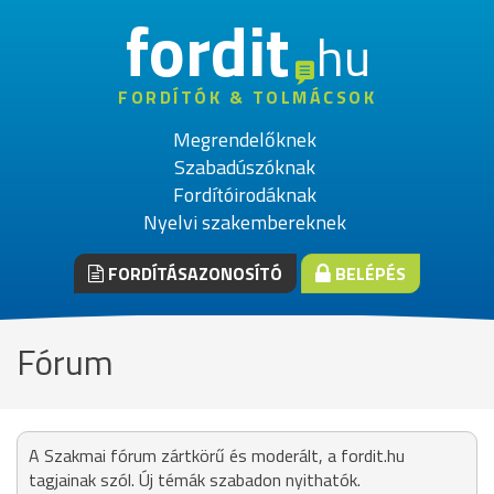
fordit
hu
FORDÍTÓK & TOLMÁCSOK
Megrendelőknek
Szabadúszóknak
Fordítóirodáknak
Nyelvi szakembereknek
FORDÍTÁSAZONOSÍTÓ
BELÉPÉS
Fórum
A Szakmai fórum zártkörű és moderált, a fordit.hu
tagjainak szól. Új témák szabadon nyithatók.