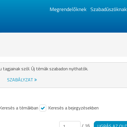
Megrendelőknek
Szabadúszóknak
u tagjainak szól. Új témák szabadon nyithatók.
SZABÁLYZAT
Keresés a témákban
Keresés a bejegyzésekben
/ 16
UGRÁS AZ OL