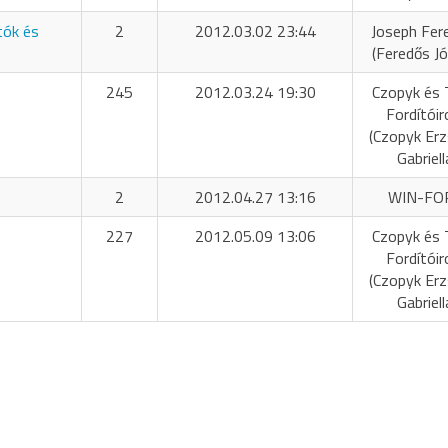
tók és
2
2012.03.02 23:44
Joseph Fer
(Feredős Jó
245
2012.03.24 19:30
Czopyk és 
Fordítóir
(Czopyk Er
Gabriell
2
2012.04.27 13:16
WIN-FO
227
2012.05.09 13:06
Czopyk és 
Fordítóir
(Czopyk Er
Gabriell