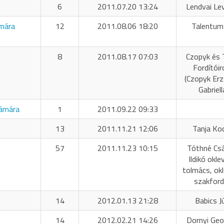
6
2011.07.20 13:24
Lendvai Le
umára
12
2011.08.06 18:20
Talentum
8
2011.08.17 07:03
Czopyk és 
Fordítóir
(Czopyk Er
Gabriell
zámára
1
2011.09.22 09:33
13
2011.11.21 12:06
Tanja Ko
57
2011.11.23 10:15
Tóthné Cs
Ildikó okle
tolmács, okl
szakford
14
2012.01.13 21:28
Babics Jú
14
2012.02.21 14:26
Dornyi Geo