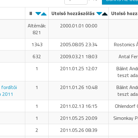
#
Utolsó hozzászólás
Utolsó hozz
Altémák:
2000.01.01 00:00
821
1343
2005.08.05 23:34
Rostonics 
632
2009.03.21 18:03
Antal Fe
1
2011.01.25 12:07
Bálint And
teszt ada
fordítói
1
2011.01.26 10:48
Bálint And
p 2011
teszt ada
1
2011.02.13 16:15
Ohlendorf O
1
2011.05.25 20:09
Simonkay P
2
2011.05.26 08:39