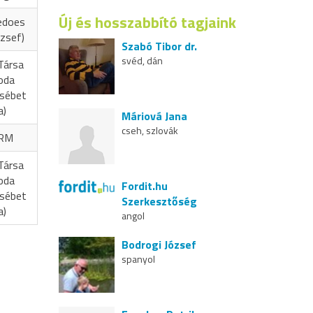
Új és hosszabbító tagjaink
edoes
zsef)
Szabó Tibor dr.
svéd, dán
Társa
oda
zsébet
a)
Máriová Jana
cseh, szlovák
RM
Társa
oda
Fordit.hu
zsébet
Szerkesztőség
a)
angol
Bodrogi József
spanyol