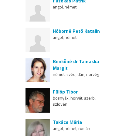
Fazekas Patrik
angol, német
Hóborné Pető Katalin
angol, német
Benkőné dr Tamaska
Margit
német, svéd, dán, norvég
Fülöp Tibor
bosnyák, horvát, szerb,
szlovén
Takács Mária
angol, német, román