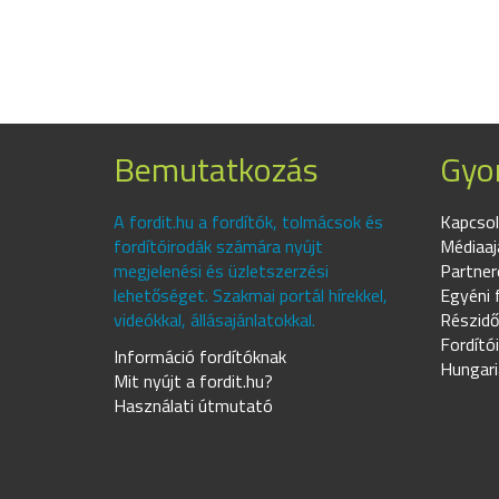
Bemutatkozás
Gyor
A fordit.hu a fordítók, tolmácsok és
Kapcsol
fordítóirodák számára nyújt
Médiaaj
megjelenési és üzletszerzési
Partner
lehetőséget. Szakmai portál hírekkel,
Egyéni 
videókkal, állásajánlatokkal.
Részidő
Fordító
Információ fordítóknak
Hungari
Mit nyújt a fordit.hu?
Használati útmutató