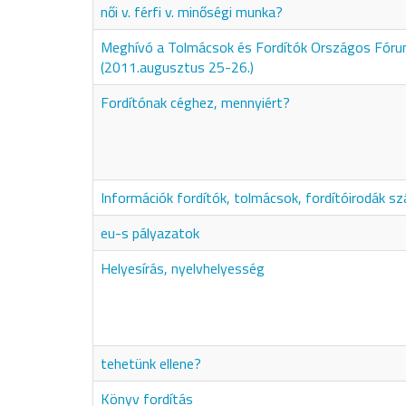
női v. férfi v. minőségi munka?
Meghívó a Tolmácsok és Fordítók Országos Fór
(2011.augusztus 25-26.)
Fordítónak céghez, mennyiért?
Információk fordítók, tolmácsok, fordítóirodák s
eu-s pályazatok
Helyesírás, nyelvhelyesség
tehetünk ellene?
Könyv fordítás