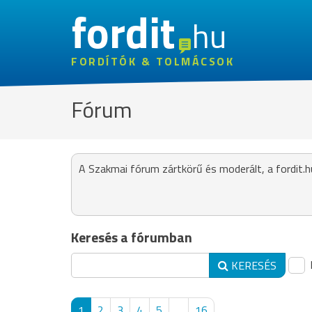
fordit
hu
FORDÍTÓK & TOLMÁCSOK
Fórum
A Szakmai fórum zártkörű és moderált, a fordit.h
Keresés a fórumban
KERESÉS
1
2
3
4
5
...
16