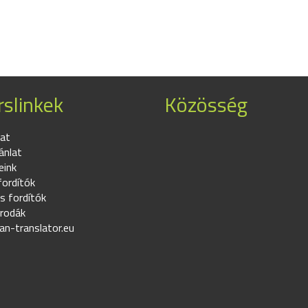
slinkek
Közösség
at
ánlat
eink
fordítók
s fordítók
irodák
an-translator.eu