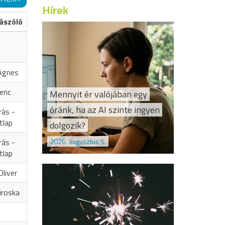
Hírek
ászóló
Ágnes
renc
Mennyit ér valójában egy
óránk, ha az AI szinte ingyen
rás -
tlap
dolgozik?
2026. augusztus 5.
rás -
tlap
liver
iroska