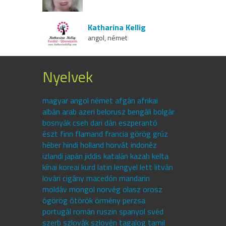
Katharina Kellig
angol, német
Nyelvek
magyar angol német afgán afrikai
albán arab azeri belorusz bengáli bolgár
bosnyák cseh dari dán eszperantó
észt finn flamand francia görög grúz
héber hindi holland horvát indonéz
izlandi japán jiddis katalán kazah kelta
kínai koreai kurd latin lengyel lett litván
lovári cigány macedón mandarin
moldáv mongol norvég olasz orosz
ógörög ótörök örmény perzsa
portugál román ruszin spanyol svéd
szerb szlovák szlovén tagalog tamil