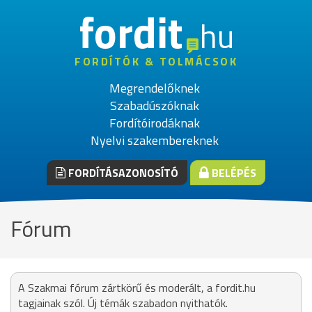
fordit
hu
FORDÍTÓK & TOLMÁCSOK
Megrendelőknek
Szabadúszóknak
Fordítóirodáknak
Nyelvi szakembereknek
FORDÍTÁSAZONOSÍTÓ
BELÉPÉS
Fórum
A Szakmai fórum zártkörű és moderált, a fordit.hu
tagjainak szól. Új témák szabadon nyithatók.