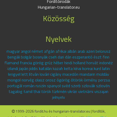
Fordítóirodák
Hungarian-translator.eu
Közösség
Nyelvek
magyar angol német afgán afrikai albán arab azeri belorusz
bengáli bolgár bosnyák cseh dari dán eszperantó észt finn
flamand francia görög grúz héber hindi holland horvát indonéz
izlandi japán jiddis katalán kazah kelta kínai koreai kurd latin
lengyel lett litván lovári cigány macedón mandarin moldáv
mongol norvég olasz orosz ógörög ótörök örmény perzsa
portugál román ruszin spanyol svéd szerb szlovák szlovén
tagalog tamil thai török türkmén ukrán vietnámi viszajan
jelnyelv
1999-2026 fordit.hu és hungarian-translator.eu | fordítók,