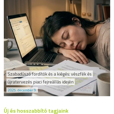
Szabadúszó fordítók és a kiégés: vészfék és
újratervezés piaci fejreállás idején
2025. december 9.
Új és hosszabbító tagjaink