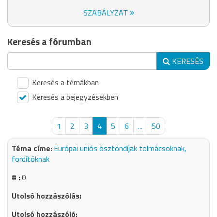
SZABÁLYZAT
Keresés a fórumban
KERESÉS
Keresés a témákban
Keresés a bejegyzésekben
1
2
3
4
5
6
...
50
Európai uniós ösztöndíjak tolmácsoknak,
fordítóknak
0