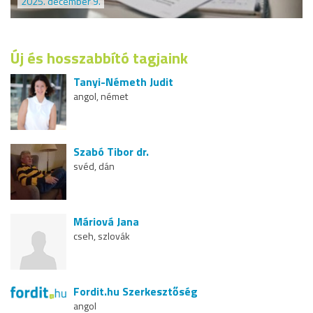
2025. december 9.
Új és hosszabbító tagjaink
Tanyi-Németh Judit
angol, német
Szabó Tibor dr.
svéd, dán
Máriová Jana
cseh, szlovák
Fordit.hu Szerkesztőség
angol