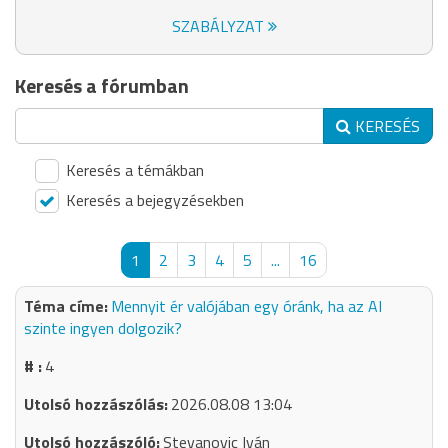
SZABÁLYZAT
Keresés a fórumban
KERESÉS
Keresés a témákban
Keresés a bejegyzésekben
1
2
3
4
5
...
16
Mennyit ér valójában egy óránk, ha az AI
szinte ingyen dolgozik?
4
2026.08.08 13:04
Stevanovic Iván