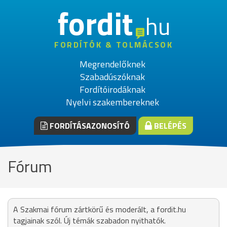
fordit
hu
FORDÍTÓK & TOLMÁCSOK
Megrendelőknek
Szabadúszóknak
Fordítóirodáknak
Nyelvi szakembereknek
FORDÍTÁSAZONOSÍTÓ
BELÉPÉS
Fórum
A Szakmai fórum zártkörű és moderált, a fordit.hu
tagjainak szól. Új témák szabadon nyithatók.