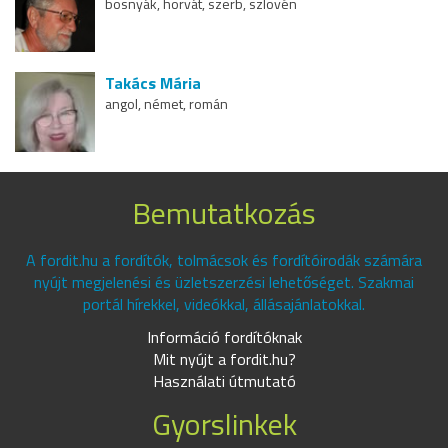
bosnyák, horvát, szerb, szlovén
Takács Mária
angol, német, román
Bemutatkozás
A fordit.hu a fordítók, tolmácsok és fordítóirodák számára
nyújt megjelenési és üzletszerzési lehetőséget. Szakmai
portál hírekkel, videókkal, állásajánlatokkal.
Információ fordítóknak
Mit nyújt a fordit.hu?
Használati útmutató
Gyorslinkek