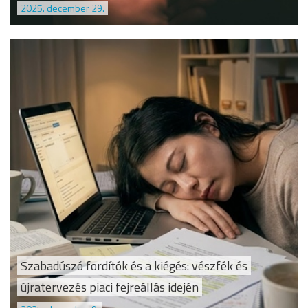
2025. december 29.
Szabadúszó fordítók és a kiégés: vészfék és
újratervezés piaci fejreállás idején