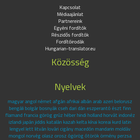
Kapcsolat
Médiaajánlat
Partnereink
Egyéni fordítók
Részidős fordítók
Fordítóirodák
Hungarian-translator.eu
Közösség
Nyelvek
magyar angol német afgán afrikai albán arab azeri belorusz
bengáli bolgár bosnyák cseh dari dán eszperantó észt finn
flamand francia görög grúz héber hindi holland horvát indonéz
izlandi japán jiddis katalán kazah kelta kínai koreai kurd latin
lengyel lett litván lovári cigány macedón mandarin moldáv
mongol norvég olasz orosz ógörög ótörök örmény perzsa