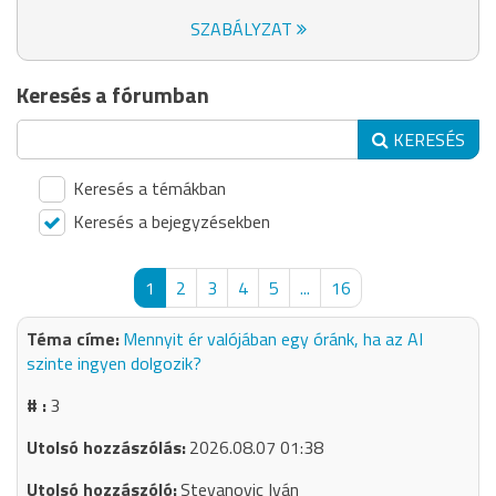
SZABÁLYZAT
Keresés a fórumban
KERESÉS
Keresés a témákban
Keresés a bejegyzésekben
1
2
3
4
5
...
16
Mennyit ér valójában egy óránk, ha az AI
szinte ingyen dolgozik?
3
2026.08.07 01:38
Stevanovic Iván