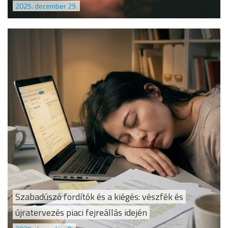
2025. december 29.
Szabadúszó fordítók és a kiégés: vészfék és
újratervezés piaci fejreállás idején