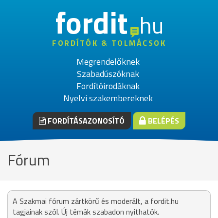
fordit
hu
FORDÍTÓK & TOLMÁCSOK
Megrendelőknek
Szabadúszóknak
Fordítóirodáknak
Nyelvi szakembereknek
FORDÍTÁSAZONOSÍTÓ
BELÉPÉS
Fórum
A Szakmai fórum zártkörű és moderált, a fordit.hu
tagjainak szól. Új témák szabadon nyithatók.