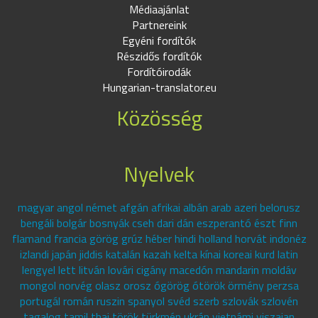
Médiaajánlat
Partnereink
Egyéni fordítók
Részidős fordítók
Fordítóirodák
Hungarian-translator.eu
Közösség
Nyelvek
magyar angol német afgán afrikai albán arab azeri belorusz
bengáli bolgár bosnyák cseh dari dán eszperantó észt finn
flamand francia görög grúz héber hindi holland horvát indonéz
izlandi japán jiddis katalán kazah kelta kínai koreai kurd latin
lengyel lett litván lovári cigány macedón mandarin moldáv
mongol norvég olasz orosz ógörög ótörök örmény perzsa
portugál román ruszin spanyol svéd szerb szlovák szlovén
tagalog tamil thai török türkmén ukrán vietnámi viszajan