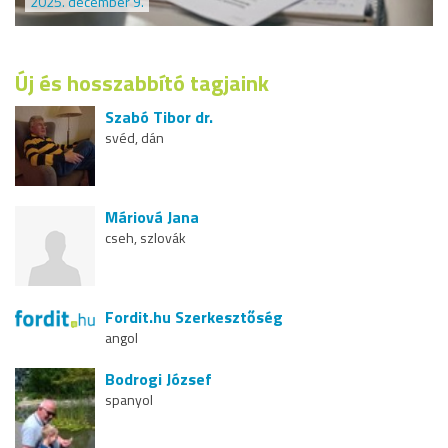
2025. december 9.
Új és hosszabbító tagjaink
Szabó Tibor dr.
svéd, dán
Máriová Jana
cseh, szlovák
Fordit.hu Szerkesztőség
angol
Bodrogi József
spanyol