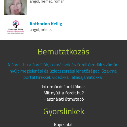
angol, német, román
Katharina Kellig
angol, német
Bemutatkozás
A fordit.hu a fordítók, tolmácsok és fordítóirodák számára
nyújt megjelenési és üzletszerzési lehetőséget. Szakmai
portál hírekkel, videókkal, állásajánlatokkal.
Információ fordítóknak
Mit nyújt a fordit.hu?
Használati útmutató
Gyorslinkek
Kapcsolat