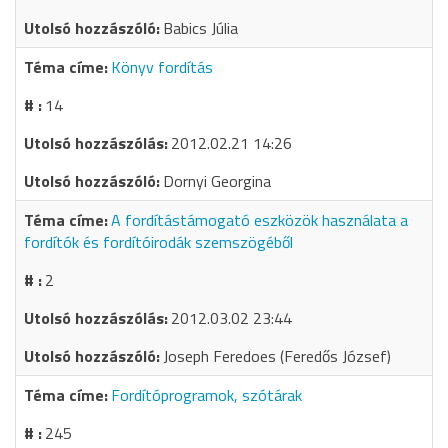
Babics Júlia
Könyv fordítás
14
2012.02.21 14:26
Dornyi Georgina
A fordítástámogató eszközök használata a
fordítók és fordítóirodák szemszögéből
2
2012.03.02 23:44
Joseph Feredoes (Feredős József)
Fordítóprogramok, szótárak
245