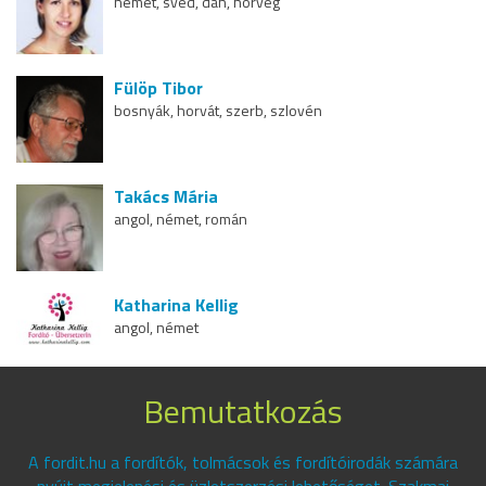
német, svéd, dán, norvég
Fülöp Tibor
bosnyák, horvát, szerb, szlovén
Takács Mária
angol, német, román
Katharina Kellig
angol, német
Bemutatkozás
A fordit.hu a fordítók, tolmácsok és fordítóirodák számára