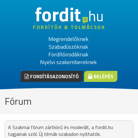
fordit
hu
FORDÍTÓK & TOLMÁCSOK
Megrendelőknek
Szabadúszóknak
Fordítóirodáknak
Nyelvi szakembereknek
FORDÍTÁSAZONOSÍTÓ
BELÉPÉS
Fórum
A Szakmai fórum zártkörű és moderált, a fordit.hu
tagjainak szól. Új témák szabadon nyithatók.