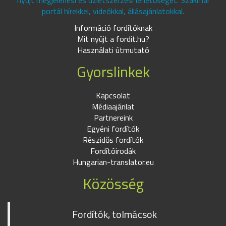
nyújt megjelenési és üzletszerzési lehetőséget. Szakmai
portál hírekkel, videókkal, állásajánlatokkal.
Információ fordítóknak
Mit nyújt a fordit.hu?
Használati útmutató
Gyorslinkek
Kapcsolat
Médiaajánlat
Partnereink
Egyéni fordítók
Részidős fordítók
Fordítóirodák
Hungarian-translator.eu
Közösség
Fordítók, tolmácsok