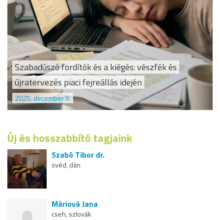
Szabadúszó fordítók és a kiégés: vészfék és
újratervezés piaci fejreállás idején
2025. december 9.
Új és hosszabbító tagjaink
Szabó Tibor dr.
svéd, dán
Máriová Jana
cseh, szlovák