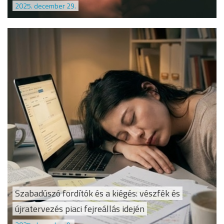
2025. december 29.
Szabadúszó fordítók és a kiégés: vészfék és
újratervezés piaci fejreállás idején