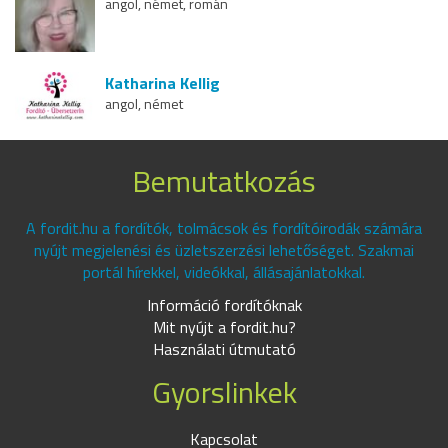
angol, német, román
Katharina Kellig
angol, német
Bemutatkozás
A fordit.hu a fordítók, tolmácsok és fordítóirodák számára
nyújt megjelenési és üzletszerzési lehetőséget. Szakmai
portál hírekkel, videókkal, állásajánlatokkal.
Információ fordítóknak
Mit nyújt a fordit.hu?
Használati útmutató
Gyorslinkek
Kapcsolat