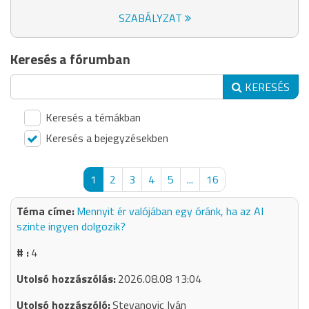
SZABÁLYZAT
Keresés a fórumban
KERESÉS
Keresés a témákban
Keresés a bejegyzésekben
1
2
3
4
5
...
16
Mennyit ér valójában egy óránk, ha az AI
szinte ingyen dolgozik?
4
2026.08.08 13:04
Stevanovic Iván