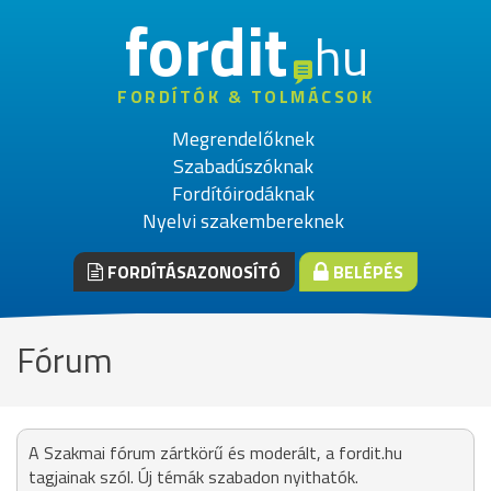
fordit
hu
FORDÍTÓK & TOLMÁCSOK
Megrendelőknek
Szabadúszóknak
Fordítóirodáknak
Nyelvi szakembereknek
FORDÍTÁSAZONOSÍTÓ
BELÉPÉS
Fórum
A Szakmai fórum zártkörű és moderált, a fordit.hu
tagjainak szól. Új témák szabadon nyithatók.