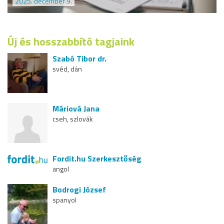
2025. december 9.
Új és hosszabbító tagjaink
Szabó Tibor dr.
svéd, dán
Máriová Jana
cseh, szlovák
Fordit.hu Szerkesztőség
angol
Bodrogi József
spanyol