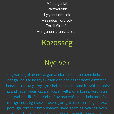
Médiaajánlat
Partnereink
Egyéni fordítók
Részidős fordítók
Fordítóirodák
Hungarian-translator.eu
Közösség
Nyelvek
magyar angol német afgán afrikai albán arab azeri belorusz
bengáli bolgár bosnyák cseh dari dán eszperantó észt finn
flamand francia görög grúz héber hindi holland horvát indonéz
izlandi japán jiddis katalán kazah kelta kínai koreai kurd latin
lengyel lett litván lovári cigány macedón mandarin moldáv
mongol norvég olasz orosz ógörög ótörök örmény perzsa
portugál román ruszin spanyol svéd szerb szlovák szlovén
tagalog tamil thai török türkmén ukrán vietnámi viszajan