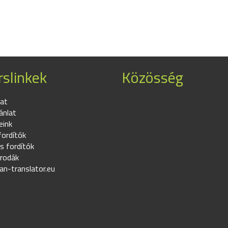
slinkek
Közösség
at
ánlat
eink
fordítók
s fordítók
irodák
an-translator.eu