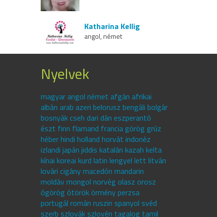
Katharina Kellig
angol, német
Nyelvek
magyar angol német afgán afrikai
albán arab azeri belorusz bengáli bolgár
bosnyák cseh dari dán eszperantó
észt finn flamand francia görög grúz
héber hindi holland horvát indonéz
izlandi japán jiddis katalán kazah kelta
kínai koreai kurd latin lengyel lett litván
lovári cigány macedón mandarin
moldáv mongol norvég olasz orosz
ógörög ótörök örmény perzsa
portugál román ruszin spanyol svéd
szerb szlovák szlovén tagalog tamil