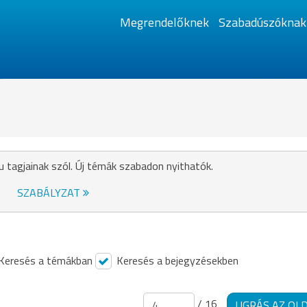
Megrendelőknek
Szabadúszóknak
u tagjainak szól. Új témák szabadon nyithatók.
SZABÁLYZAT
Keresés a témákban
Keresés a bejegyzésekben
/ 16
UGRÁS AZ OL