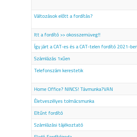
Változások előtt a fordítás?
Itt a fordító >> okosszemüveg!!
Így járt a CAT-es és a CAT-telen fordító 2021-be
Számlázás 1xűen
Telefonszám kerestetik
Home Office? NINCS! Távmunka?VAN
Életveszélyes tolmácsmunka
Eltűnt fordító
Számlázási tájékoztató
Eladó Fordítóiroda