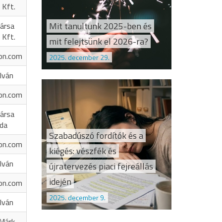
 Kft.
Mit tanultunk 2025-ben és
ársa
 Kft.
mit felejtsünk el 2026-ra?
on.com
2025. december 29.
Iván
on.com
ársa
oda
Szabadúszó fordítók és a
on.com
kiégés: vészfék és
Iván
újratervezés piaci fejreállás
idején
on.com
2025. december 9.
Iván
 Márk