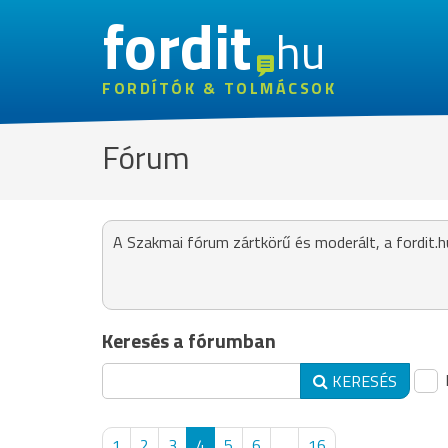
fordit
hu
FORDÍTÓK & TOLMÁCSOK
Fórum
A Szakmai fórum zártkörű és moderált, a fordit.h
Keresés a fórumban
KERESÉS
1
2
3
4
5
6
...
16