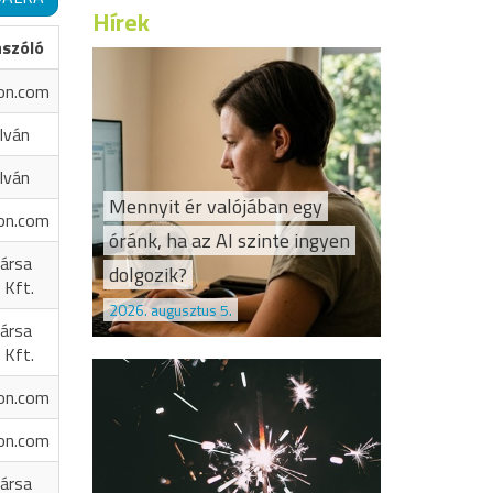
Hírek
ászóló
on.com
Iván
Iván
Mennyit ér valójában egy
on.com
óránk, ha az AI szinte ingyen
ársa
dolgozik?
 Kft.
2026. augusztus 5.
ársa
 Kft.
on.com
on.com
ársa