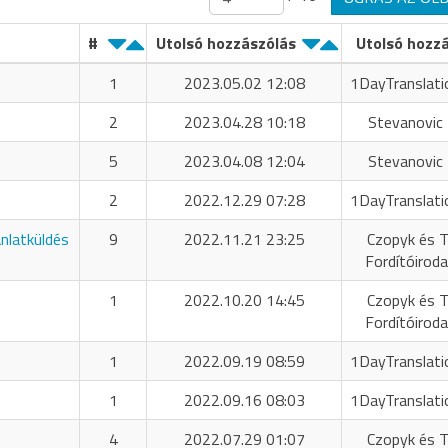
#
Utolsó hozzászólás
Utolsó hozz
1
2023.05.02 12:08
1DayTranslati
2
2023.04.28 10:18
Stevanovic 
5
2023.04.08 12:04
Stevanovic 
2
2022.12.29 07:28
1DayTranslati
ánlatküldés
9
2022.11.21 23:25
Czopyk és T
Fordítóiroda
1
2022.10.20 14:45
Czopyk és T
Fordítóiroda
1
2022.09.19 08:59
1DayTranslati
1
2022.09.16 08:03
1DayTranslati
4
2022.07.29 01:07
Czopyk és T