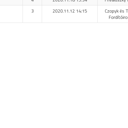
3
2020.11.12 14:15
Czopyk és T
Fordítóir