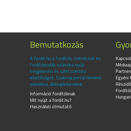
Bemutatkozás
Gyor
A fordit.hu a fordítók, tolmácsok és
Kapcsol
fordítóirodák számára nyújt
Médiaaj
megjelenési és üzletszerzési
Partner
lehetőséget. Szakmai portál hírekkel,
Egyéni 
videókkal, állásajánlatokkal.
Részidő
Fordító
Információ fordítóknak
Hungari
Mit nyújt a fordit.hu?
Használati útmutató