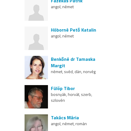
Fazekas Patrik
angol, német
Hóborné Pető Katalin
angol, német
Benkőné dr Tamaska
Margit
német, svéd, dán, norvég
Fülöp Tibor
bosnyák, horvát, szerb,
szlovén
Takács Mária
angol, német, román