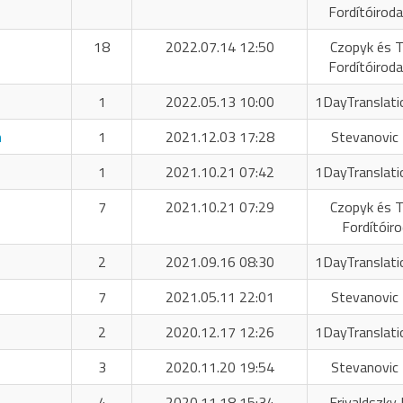
Fordítóiroda
18
2022.07.14 12:50
Czopyk és T
Fordítóiroda
1
2022.05.13 10:00
1DayTranslati
n
1
2021.12.03 17:28
Stevanovic 
1
2021.10.21 07:42
1DayTranslati
7
2021.10.21 07:29
Czopyk és T
Fordítóir
2
2021.09.16 08:30
1DayTranslati
7
2021.05.11 22:01
Stevanovic 
2
2020.12.17 12:26
1DayTranslati
3
2020.11.20 19:54
Stevanovic 
4
2020.11.18 15:34
Frivaldszky