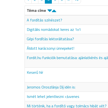
Téma címe
A fordítás színészet?
Digitális nomádokat keres az 1x1
Gépi fordítás lektoráltatása?
Áldott karácsonyi ünnepeket!
Fordit.hu funkciók bemutatása: ajánlatkérés és aj
Keserű hír
Jeromos Oroszlánja Díj idén is:
Ismét lehet jelentkezni >Juvenes
Mi történik, ha a fordító vagy tolmács hibát vét?