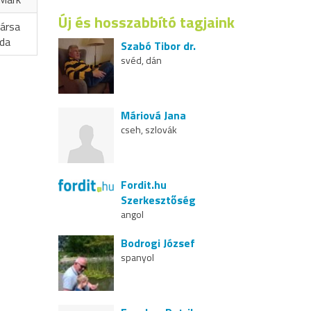
Új és hosszabbító tagjaink
ársa
oda
Szabó Tibor dr.
svéd, dán
Máriová Jana
cseh, szlovák
Fordit.hu
Szerkesztőség
angol
Bodrogi József
spanyol