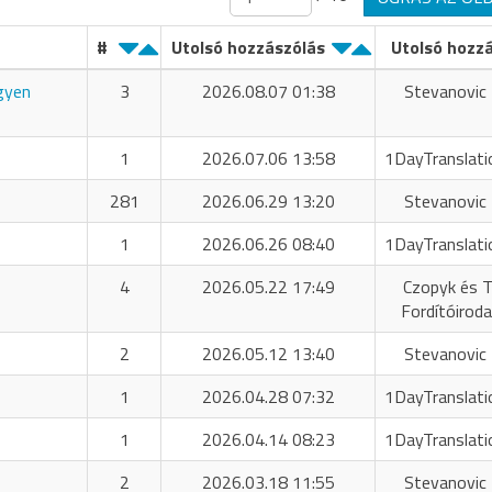
#
Utolsó hozzászólás
Utolsó hozz
ngyen
3
2026.08.07 01:38
Stevanovic 
1
2026.07.06 13:58
1DayTranslati
281
2026.06.29 13:20
Stevanovic 
1
2026.06.26 08:40
1DayTranslati
4
2026.05.22 17:49
Czopyk és T
Fordítóiroda
2
2026.05.12 13:40
Stevanovic 
1
2026.04.28 07:32
1DayTranslati
1
2026.04.14 08:23
1DayTranslati
2
2026.03.18 11:55
Stevanovic 