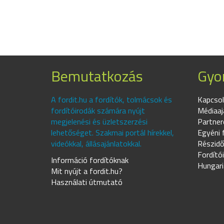
Bemutatkozás
Gyor
A fordit.hu a fordítók, tolmácsok és
Kapcsol
fordítóirodák számára nyújt
Médiaaj
megjelenési és üzletszerzési
Partner
lehetőséget. Szakmai portál hírekkel,
Egyéni 
videókkal, állásajánlatokkal.
Részidő
Fordító
Információ fordítóknak
Hungari
Mit nyújt a fordit.hu?
Használati útmutató