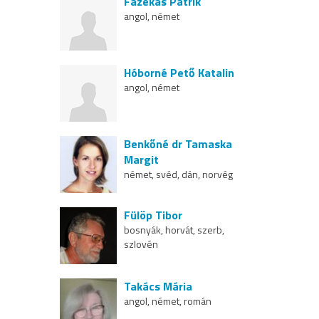
Fazekas Patrik
angol, német
Hóborné Pető Katalin
angol, német
Benkőné dr Tamaska
Margit
német, svéd, dán, norvég
Fülöp Tibor
bosnyák, horvát, szerb,
szlovén
Takács Mária
angol, német, román