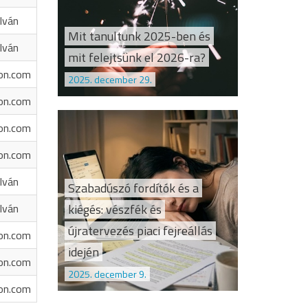
Iván
Mit tanultunk 2025-ben és
Iván
mit felejtsünk el 2026-ra?
on.com
2025. december 29.
on.com
on.com
on.com
Iván
Szabadúszó fordítók és a
kiégés: vészfék és
Iván
újratervezés piaci fejreállás
on.com
idején
on.com
2025. december 9.
on.com