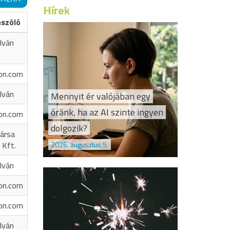
Hírek
ászóló
Iván
on.com
Iván
Mennyit ér valójában egy
óránk, ha az AI szinte ingyen
on.com
dolgozik?
ársa
2026. augusztus 5.
 Kft.
Iván
on.com
on.com
Iván