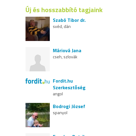
Új és hosszabbító tagjaink
Szabó Tibor dr.
svéd, dán
Máriová Jana
cseh, szlovák
Fordit.hu
Szerkesztőség
angol
Bodrogi József
spanyol