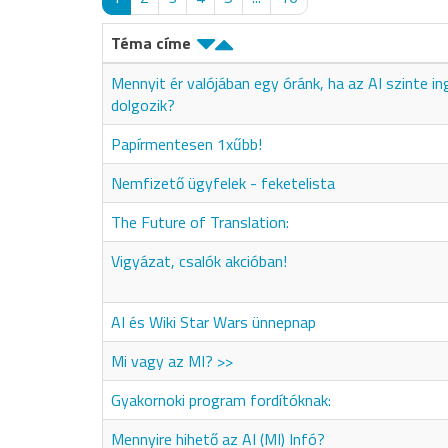
Téma címe
Mennyit ér valójában egy óránk, ha az AI szinte i
dolgozik?
Papírmentesen 1xűbb!
Nemfizető ügyfelek - feketelista
The Future of Translation:
Vigyázat, csalók akcióban!
AI és Wiki Star Wars ünnepnap
Mi vagy az MI? >>
Gyakornoki program fordítóknak:
Mennyire hihető az AI (MI) Infó?