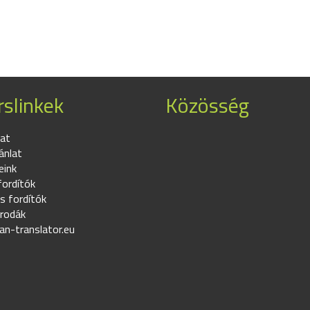
slinkek
Közösség
at
ánlat
eink
fordítók
s fordítók
irodák
an-translator.eu