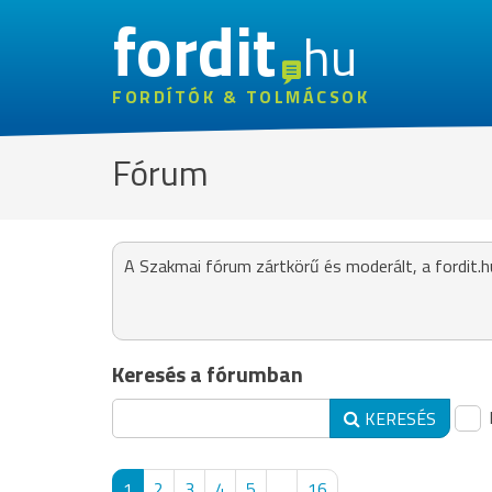
fordit
hu
FORDÍTÓK & TOLMÁCSOK
Fórum
A Szakmai fórum zártkörű és moderált, a fordit.h
Keresés a fórumban
KERESÉS
1
2
3
4
5
...
16