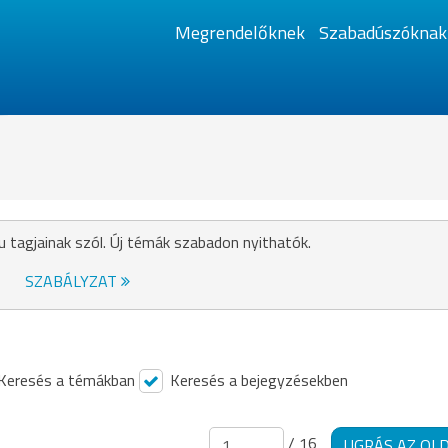
Megrendelőknek
Szabadúszóknak
u tagjainak szól. Új témák szabadon nyithatók.
SZABÁLYZAT
Keresés a témákban
Keresés a bejegyzésekben
/ 16
UGRÁS AZ OL