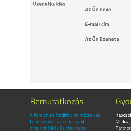
Üzenetküldés
Az Ön neve
E-mail cím
Az Ön üzenete
Bemutatkozás
Gyor
A fordit.hu a fordítók, tolmácsok és
Kapcsol
fordítóirodák számára nyújt
Médiaaj
megjelenési és üzletszerzési
Partner