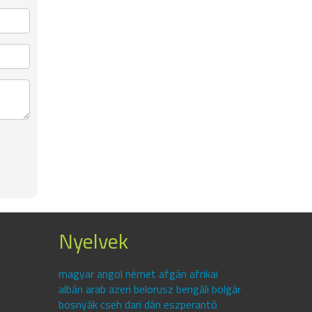
Nyelvek
magyar angol német afgán afrikai
albán arab azeri belorusz bengáli bolgár
bosnyák cseh dari dán eszperantó