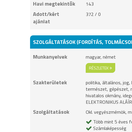
Havi megtekintők
143
Adott/kért
372 / 0
ajánlat
SZOLGÁLTATÁSOK (FORDÍTÁS, TOLMÁCSO
Munkanyelvek
magyar, német
RÉSZLETEK
Szakterületek
politika, általános, jog
természet, gépészet, m
hivatalos okmány, ide
ELEKTRONIKUS ALÁÍ
Szolgáltatások
Okl. vegyészmérnök, m
Több mint 5 éves fo
Számlaképesség