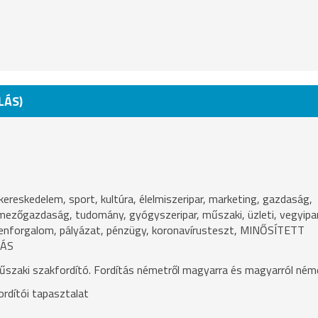
LÁS)
, kereskedelem, sport, kultúra, élelmiszeripar, marketing, gazdaság,
ezőgazdaság, tudomány, gyógyszeripar, műszaki, üzleti, vegyipar
genforgalom, pályázat, pénzügy, koronavírusteszt, MINŐSÍTETT
RÁS
űszaki szakfordító. Fordítás németről magyarra és magyarról ném
rdítói tapasztalat