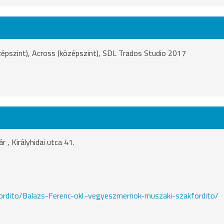
épszint), Across (középszint), SDL Trados Studio 2017
 Királyhidai utca 41.
fordito/Balazs-Ferenc-okl.-vegyeszmernok-muszaki-szakfordito/