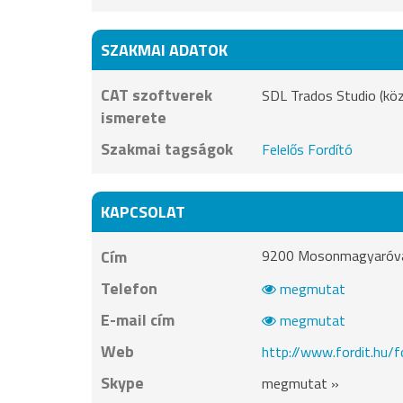
SZAKMAI ADATOK
CAT szoftverek
SDL Trados Studio (köz
ismerete
Szakmai tagságok
Felelős Fordító
KAPCSOLAT
Cím
9200 Mosonmagyaróvár ,
Telefon
megmutat
E-mail cím
megmutat
Web
http://www.fordit.hu/
Skype
megmutat »