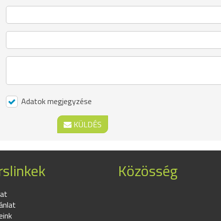
Adatok megjegyzése
KÜLDÉS
slinkek
Közösség
at
ánlat
eink