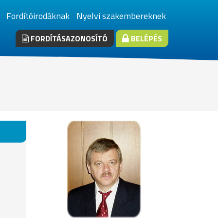
Fordítóirodáknak
Nyelvi szakembereknek
FORDÍTÁSAZONOSÍTÓ
BELÉPÉS