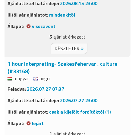
2026.08.15 23:00
mindenkitől
visszavont
5
ajánlat érkezett
RÉSZLETEK
1 hour interpreting- Szekesfehervar , culture
(#33168)
magyar -
angol
2026.07.27 07:37
2026.07.27 23:00
csak a kijelölt fordítóktól (1)
lejárt
1
ajánlat érkezett