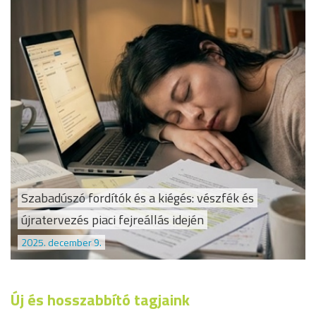
Szabadúszó fordítók és a kiégés: vészfék és
újratervezés piaci fejreállás idején
2025. december 9.
Új és hosszabbító tagjaink