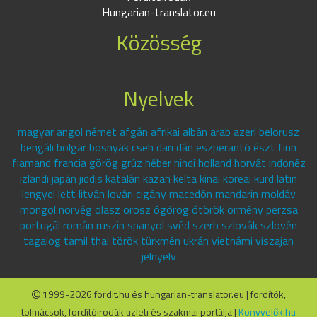
Hungarian-translator.eu
Közösség
Nyelvek
magyar angol német afgán afrikai albán arab azeri belorusz
bengáli bolgár bosnyák cseh dari dán eszperantó észt finn
flamand francia görög grúz héber hindi holland horvát indonéz
izlandi japán jiddis katalán kazah kelta kínai koreai kurd latin
lengyel lett litván lovári cigány macedón mandarin moldáv
mongol norvég olasz orosz ógörög ótörök örmény perzsa
portugál román ruszin spanyol svéd szerb szlovák szlovén
tagalog tamil thai török türkmén ukrán vietnámi viszajan
jelnyelv
1999-2026 fordit.hu és hungarian-translator.eu | fordítók,
tolmácsok, fordítóirodák üzleti és szakmai portálja |
Könyvelők.hu