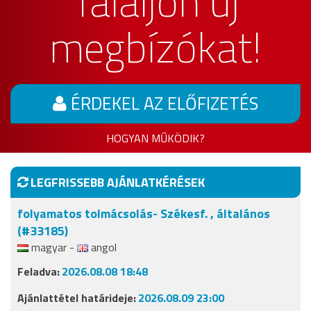
Találjon új
megbízókat!
ÉRDEKEL AZ ELŐFIZETÉS
HOGYAN MŰKÖDIK?
LEGFRISSEBB AJÁNLATKÉRÉSEK
folyamatos tolmácsolás- Székesf. , általános
(#33185)
magyar -
angol
2026.08.08 18:48
2026.08.09 23:00