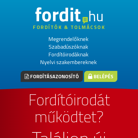
fordit
hu
FORDÍTÓK & TOLMÁCSOK
Megrendelőknek
Szabadúszóknak
Fordítóirodáknak
Nyelvi szakembereknek
FORDÍTÁSAZONOSÍTÓ
BELÉPÉS
Fordítóirodát
működtet?