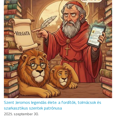
Szent Jeromos legendás élete: a fordítók, tolmácsok és
szarkasztikus szentek patrónusa
2025. szeptember 30.