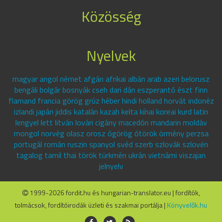
Közösség
Nyelvek
magyar angol német afgán afrikai albán arab azeri belorusz
bengáli bolgár bosnyák cseh dari dán eszperantó észt finn
flamand francia görög grúz héber hindi holland horvát indonéz
izlandi japán jiddis katalán kazah kelta kínai koreai kurd latin
lengyel lett litván lovári cigány macedón mandarin moldáv
mongol norvég olasz orosz ógörög ótörök örmény perzsa
portugál román ruszin spanyol svéd szerb szlovák szlovén
tagalog tamil thai török türkmén ukrán vietnámi viszajan
jelnyelv
1999-2026 fordit.hu és hungarian-translator.eu | fordítók,
tolmácsok, fordítóirodák üzleti és szakmai portálja |
Könyvelők.hu