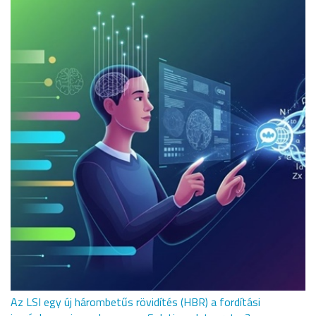
Az LSI egy új hárombetűs rövidítés (HBR) a fordítási