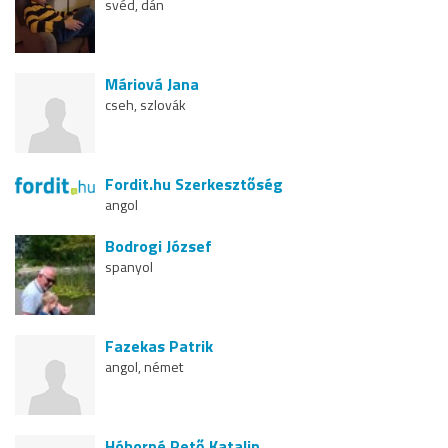
svéd, dán
Máriová Jana
cseh, szlovák
Fordit.hu Szerkesztőség
angol
Bodrogi József
spanyol
Fazekas Patrik
angol, német
Hóborné Pető Katalin