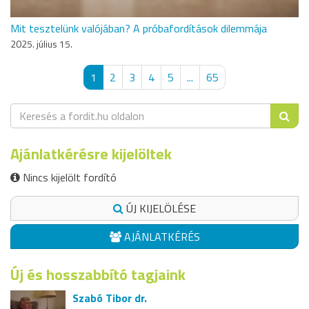
Mit tesztelünk valójában? A próbafordítások dilemmája
2025. július 15.
1
2
3
4
5
...
65
Ajánlatkérésre kijelöltek
Nincs kijelölt fordító
ÚJ KIJELÖLÉSE
AJÁNLATKÉRÉS
Új és hosszabbító tagjaink
Szabó Tibor dr.