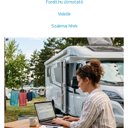
Fordit.hu útmutató
Videók
Szakmai hírek