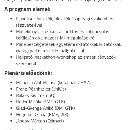
A program elemei:
Előadások kutatók, oktatók és iparági szakemberek
részvételével
Műhelyfoglalkozások a fordítás és tolmácsolás
területén alkalmazott MI-megoldásokról
Panelbeszélgetések egyetemi oktatókkal, kutatókkal,
iparági partnerekkel és hallgatókkal
Hallgatói hackathon-workshop az emberi tényezők
szerepéről
Plenáris előadóink:
Michaela Albl-Mikasa (korábban ZHAW)
Franz Pöchhacker (UniVie)
Balázs Kis (memoQ)
Héder Mihály (BME, GTK)
Grad-Gyenge Anikó (BM, GTK)
Hegedűs Csaba (BME, VIK)
Jánosy Márton (Edimart)