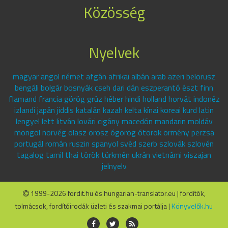
Közösség
Nyelvek
magyar angol német afgán afrikai albán arab azeri belorusz
bengáli bolgár bosnyák cseh dari dán eszperantó észt finn
flamand francia görög grúz héber hindi holland horvát indonéz
izlandi japán jiddis katalán kazah kelta kínai koreai kurd latin
lengyel lett litván lovári cigány macedón mandarin moldáv
mongol norvég olasz orosz ógörög ótörök örmény perzsa
portugál román ruszin spanyol svéd szerb szlovák szlovén
tagalog tamil thai török türkmén ukrán vietnámi viszajan
jelnyelv
1999-2026 fordit.hu és hungarian-translator.eu | fordítók,
tolmácsok, fordítóirodák üzleti és szakmai portálja |
Könyvelők.hu