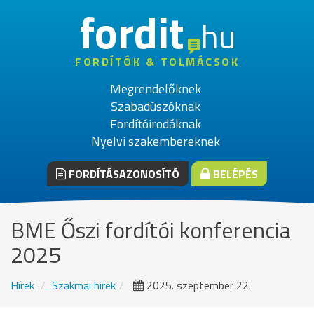
fordit
hu
FORDÍTÓK & TOLMÁCSOK
Megrendelőknek
Szabadúszóknak
Fordítóirodáknak
Nyelvi szakembereknek
FORDÍTÁSAZONOSÍTÓ
BELÉPÉS
BME Őszi fordítói konferencia
2025
Hírek
Szakmai hírek
2025. szeptember 22.