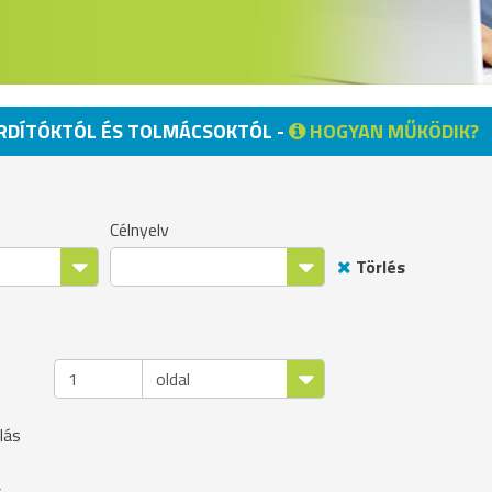
ORDÍTÓKTÓL ÉS TOLMÁCSOKTÓL -
HOGYAN MŰKÖDIK?
Célnyelv
Törlés
lás
s