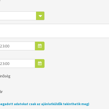
nőség
ár
 megadott adatokat csak az ajánlatküldők tekinthetik meg)