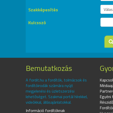
Szakképesítés
Kulcsszó
Bemutatkozás
Gyor
A fordit.hu a fordítók, tolmácsok és
Kapcsol
fordítóirodák számára nyújt
Médiaaj
megjelenési és üzletszerzési
Partner
lehetőséget. Szakmai portál hírekkel,
Egyéni 
videókkal, állásajánlatokkal.
Részidő
Fordító
Információ fordítóknak