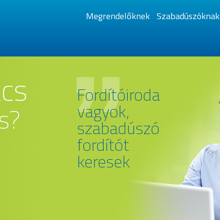
Megrendelőknek
Szabadúszóknak
ács
Üzletember
vagyok,
s?
tolmácsot
keresek