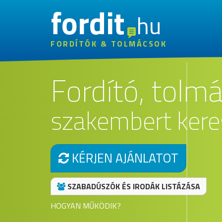
fordit
hu
FORDÍTÓK & TOLMÁCSOK
Fordító, tolm
szakembert kere
KÉRJEN AJÁNLATOT
SZABADÚSZÓK ÉS IRODÁK LISTÁZÁSA
HOGYAN MŰKÖDIK?