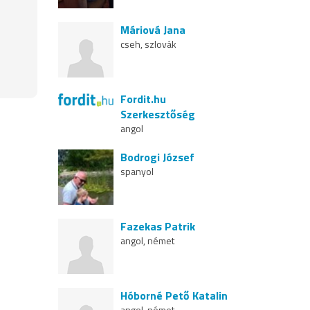
Máriová Jana
cseh, szlovák
Fordit.hu
Szerkesztőség
angol
Bodrogi József
spanyol
Fazekas Patrik
angol, német
Hóborné Pető Katalin
angol, német