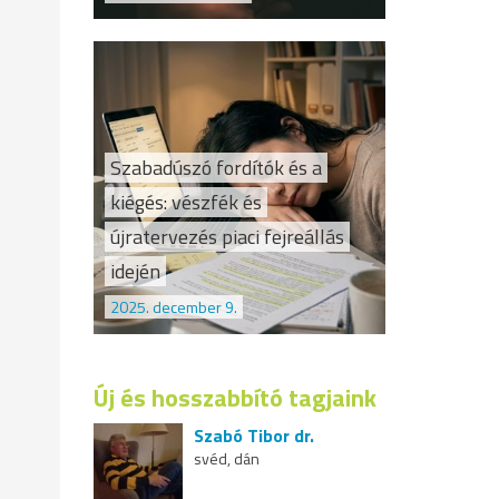
Szabadúszó fordítók és a
kiégés: vészfék és
újratervezés piaci fejreállás
idején
2025. december 9.
Új és hosszabbító tagjaink
Szabó Tibor dr.
svéd, dán