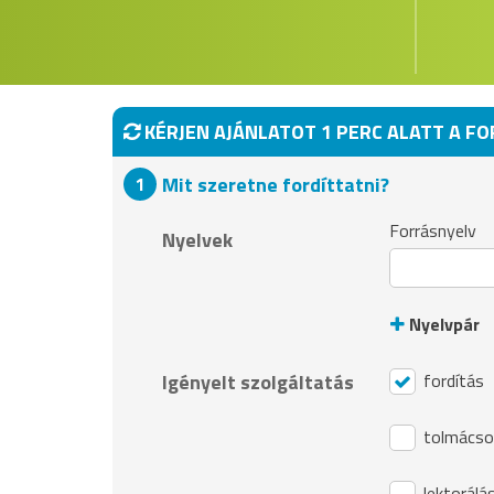
KÉRJEN AJÁNLATOT 1 PERC ALATT A F
Mit szeretne fordíttatni?
Forrásnyelv
Nyelvek
Nyelvpár
Igényelt szolgáltatás
fordítás
tolmácso
lektorálá