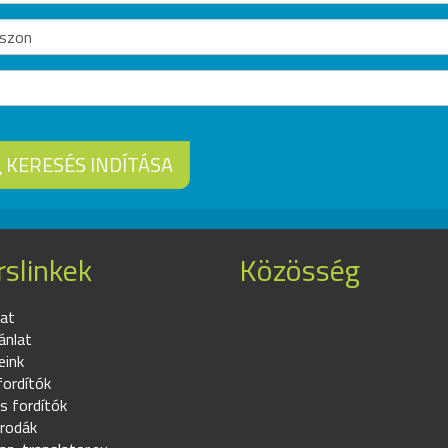
KERESÉS INDÍTÁSA
slinkek
Közösség
at
ánlat
eink
fordítók
s fordítók
irodák