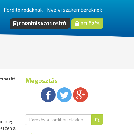
Fordítóirodáknak
Nyelvi szakembereknek
FORDÍTÁSAZONOSÍTÓ
BELÉPÉS
kemberét
Megosztás
jon meg
vetően a