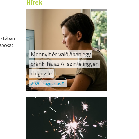
Hírek
istában
lapokat
Mennyit ér valójában egy
óránk, ha az AI szinte ingyen
dolgozik?
2026. augusztus 5.