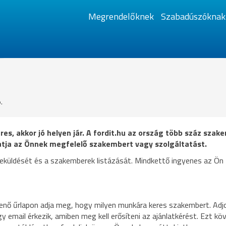
Megrendelőknek
Szabadúszóknak
.
res, akkor jó helyen jár. A fordit.hu az ország több száz sza
hatja az Önnek megfelelő szakembert vagy szolgáltatást.
 beküldését és a szakemberek listázását. Mindkettő ingyenes az Ön
enő űrlapon adja meg, hogy milyen munkára keres szakembert. Ad
gy email érkezik, amiben meg kell erősíteni az ajánlatkérést. Ezt kö