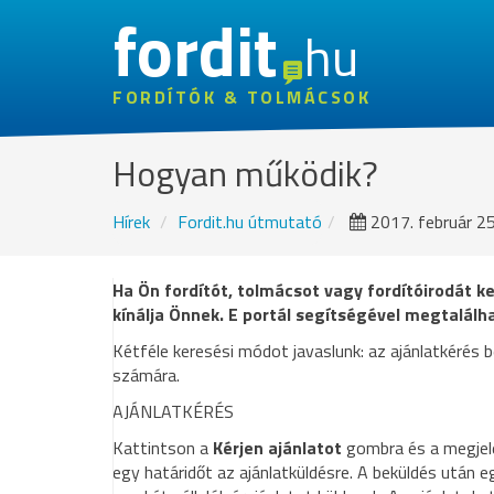
fordit
hu
FORDÍTÓK & TOLMÁCSOK
Hogyan működik?
Hírek
Fordit.hu útmutató
2017. február 25
Ha Ön fordítót, tolmácsot vagy fordítóirodát ke
kínálja Önnek. E portál segítségével megtalál
Kétféle keresési módot javaslunk: az ajánlatkérés
számára.
AJÁNLATKÉRÉS
Kattintson a
Kérjen ajánlatot
gombra és a megjel
egy határidőt az ajánlatküldésre. A beküldés után e