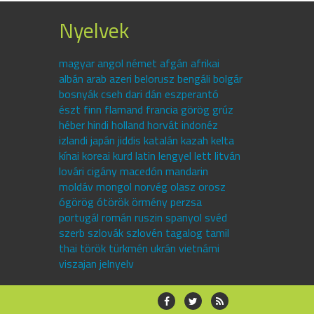
Nyelvek
magyar angol német afgán afrikai
albán arab azeri belorusz bengáli bolgár
bosnyák cseh dari dán eszperantó
észt finn flamand francia görög grúz
héber hindi holland horvát indonéz
izlandi japán jiddis katalán kazah kelta
kínai koreai kurd latin lengyel lett litván
lovári cigány macedón mandarin
moldáv mongol norvég olasz orosz
ógörög ótörök örmény perzsa
portugál román ruszin spanyol svéd
szerb szlovák szlovén tagalog tamil
thai török türkmén ukrán vietnámi
viszajan jelnyelv