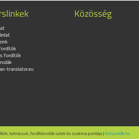
slinkek
Közösség
at
ánlat
eink
fordítók
s fordítók
irodák
an-translator.eu
tók, tolmácsok, fordítóirodák üzleti és szakmai portálja |
Könyvelők.hu