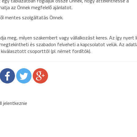
at egy táblázatban foglaljuk össze Önnek, hogy áttekinthesse a
atja az Önnek megfelelő ajánlatot.
től mentes szolgáltatás Önnek.
ja meg, milyen szakembert vagy vállalkozást keres. Az így nyert l
 megtekintheti és szabadon felveheti a kapcsolatot velük. Az adat
y kiválasztott csoporttól (pl. német fordítók).
 jelentkeznie