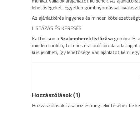
munkát vállalók árajánlatot küldenek. Az ajánlatok
lehetőségeket. Egyetlen gombnyomással kiválaszth
Az ajánlatkérés ingyenes és minden kötelezettség
LISTÁZÁS ÉS KERESÉS
Kattintson a
Szakemberek listázása
gombra és ad
minden fordító, tolmács és fordítóiroda adatlapját
ki is jelölheti, így lehetősége van ajánlatot kérni eg
Hozzászólások (1)
Hozzászólások írásához és megtekintéséhez be kell