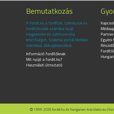
Bemutatkozás
Gyor
A fordit.hu a fordítók, tolmácsok és
Kapcsol
fordítóirodák számára nyújt
Médiaaj
megjelenési és üzletszerzési
Partner
lehetőséget. Szakmai portál hírekkel,
Egyéni 
videókkal, állásajánlatokkal.
Részidő
Fordító
Információ fordítóknak
Hungari
Mit nyújt a fordit.hu?
Használati útmutató
1999-2026 fordit.hu és hungarian-translator.eu | fordí