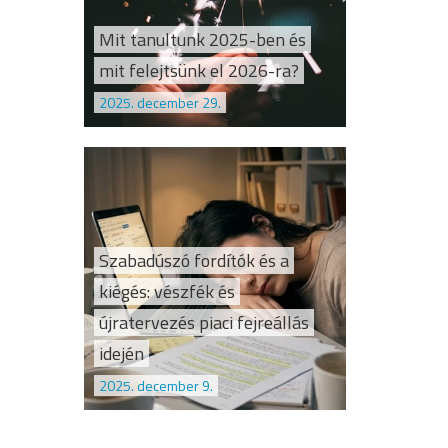
Mit tanultunk 2025-ben és
mit felejtsünk el 2026-ra?
2025. december 29.
Szabadúszó fordítók és a
kiégés: vészfék és
újratervezés piaci fejreállás
idején
2025. december 9.