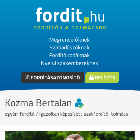
fordit
hu
FORDÍTÓK & TOLMÁCSOK
Megrendelőknek
Szabadúszóknak
Fordítóirodáknak
Nyelvi szakembereknek
FORDÍTÁSAZONOSÍTÓ
BELÉPÉS
Kozma Bertalan
egyéni fordító / igazoltan képesített szakfordító, tolmács