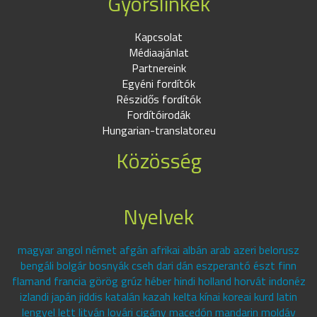
Gyorslinkek
Kapcsolat
Médiaajánlat
Partnereink
Egyéni fordítók
Részidős fordítók
Fordítóirodák
Hungarian-translator.eu
Közösség
Nyelvek
magyar angol német afgán afrikai albán arab azeri belorusz
bengáli bolgár bosnyák cseh dari dán eszperantó észt finn
flamand francia görög grúz héber hindi holland horvát indonéz
izlandi japán jiddis katalán kazah kelta kínai koreai kurd latin
lengyel lett litván lovári cigány macedón mandarin moldáv