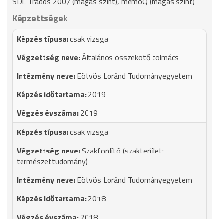
SDL Trados 2007 (magas szint), memoQ (magas szint)
Képzettségek
csak vizsga
Általános összekötő tolmács
Eötvös Loránd Tudományegyetem
2019
2019
csak vizsga
Szakfordító (szakterület:
természettudomány)
Eötvös Loránd Tudományegyetem
2018
2018