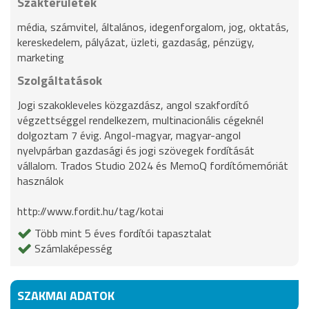
Szakterületek
média, számvitel, általános, idegenforgalom, jog, oktatás,
kereskedelem, pályázat, üzleti, gazdaság, pénzügy,
marketing
Szolgáltatások
Jogi szakokleveles közgazdász, angol szakfordító
végzettséggel rendelkezem, multinacionális cégeknél
dolgoztam 7 évig. Angol-magyar, magyar-angol
nyelvpárban gazdasági és jogi szövegek fordítását
vállalom. Trados Studio 2024 és MemoQ fordítómemóriát
használok
http://www.fordit.hu/tag/kotai
Több mint 5 éves fordítói tapasztalat
Számlaképesség
SZAKMAI ADATOK