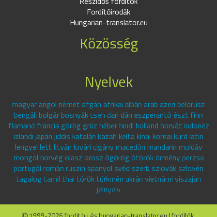
Részidős fordítók
Fordítóirodák
Hungarian-translator.eu
Közösség
Nyelvek
magyar angol német afgán afrikai albán arab azeri belorusz
bengáli bolgár bosnyák cseh dari dán eszperantó észt finn
flamand francia görög grúz héber hindi holland horvát indonéz
izlandi japán jiddis katalán kazah kelta kínai koreai kurd latin
lengyel lett litván lovári cigány macedón mandarin moldáv
mongol norvég olasz orosz ógörög ótörök örmény perzsa
portugál román ruszin spanyol svéd szerb szlovák szlovén
tagalog tamil thai török türkmén ukrán vietnámi viszajan
jelnyelv
1999-2026 fordit.hu és hungarian-translator.eu | fordítók,