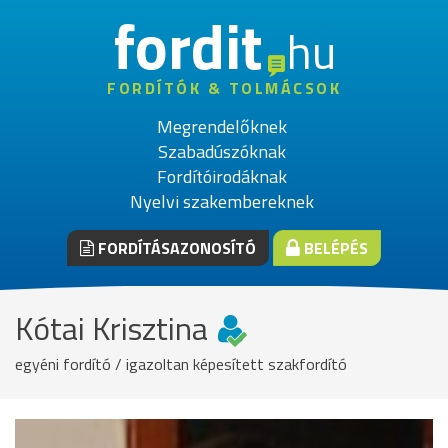
fordit
hu
FORDÍTÓK & TOLMÁCSOK
Megrendelőknek
Szabadúszóknak
Fordítóirodáknak
Nyelvi szakembereknek
FORDÍTÁSAZONOSÍTÓ
BELÉPÉS
Kótai Krisztina
egyéni fordító / igazoltan képesített szakfordító