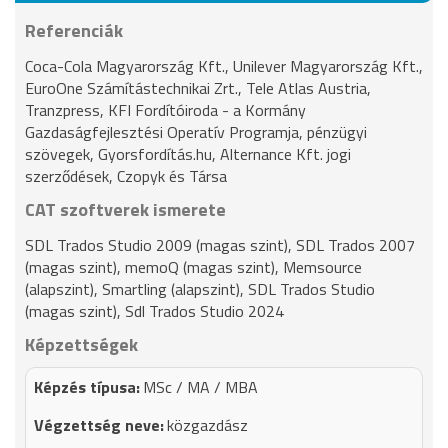
Referenciák
Coca-Cola Magyarország Kft., Unilever Magyarország Kft.,
EuroOne Számítástechnikai Zrt., Tele Atlas Austria,
Tranzpress, KFI Fordítóiroda - a Kormány
Gazdaságfejlesztési Operatív Programja, pénzügyi
szövegek, Gyorsfordítás.hu, Alternance Kft. jogi
szerződések, Czopyk és Társa
CAT szoftverek ismerete
SDL Trados Studio 2009 (magas szint), SDL Trados 2007
(magas szint), memoQ (magas szint), Memsource
(alapszint), Smartling (alapszint), SDL Trados Studio
(magas szint), Sdl Trados Studio 2024
Képzettségek
MSc / MA / MBA
közgazdász