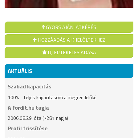
GYORS AJÁNLATKÉRÉS
HOZZÁADÁS A KIJELÖLTEKHEZ
ÚJ ÉRTÉKELÉS ADÁSA
AKTUÁLIS
Szabad kapacitás
100% - teljes kapacitásom a megrendelőké
A fordit.hu tagja
2006.08.29. óta (7281 napja)
Profil frissítése