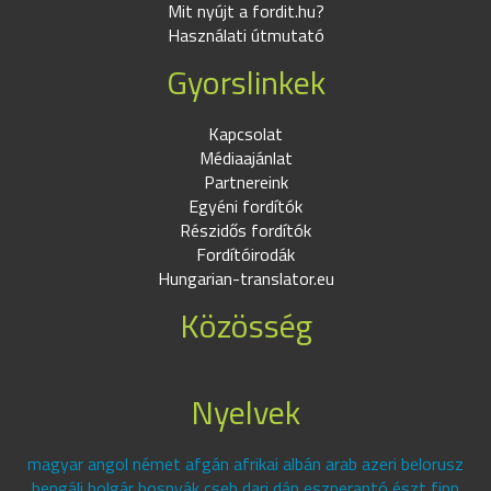
Mit nyújt a fordit.hu?
Használati útmutató
Gyorslinkek
Kapcsolat
Médiaajánlat
Partnereink
Egyéni fordítók
Részidős fordítók
Fordítóirodák
Hungarian-translator.eu
Közösség
Nyelvek
magyar angol német afgán afrikai albán arab azeri belorusz
bengáli bolgár bosnyák cseh dari dán eszperantó észt finn