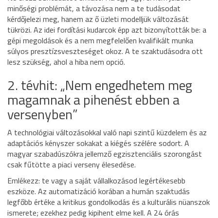
minőségi problémát, a távozása nem a te tudásodat
kérdőjelezi meg, hanem az ő üzleti modelljük változását
tükrözi. Az idei fordítási kudarcok épp azt bizonyították be: a
gépi megoldások és a nem megfelelően kvalifikált munka
súlyos presztízsveszteséget okoz. A te szaktudásodra ott
lesz szükség, ahol a hiba nem opció.
2. tévhit: „Nem engedhetem meg
magamnak a pihenést ebben a
versenyben”
A technológiai változásokkal való napi szintű küzdelem és az
adaptációs kényszer sokakat a kiégés szélére sodort. A
magyar szabadúszókra jellemző egzisztenciális szorongást
csak fűtötte a piaci verseny élesedése.
Emlékezz: te vagy a saját vállalkozásod legértékesebb
eszköze. Az automatizáció korában a humán szaktudás
legfőbb értéke a kritikus gondolkodás és a kulturális nüanszok
ismerete; ezekhez pedig kipihent elme kell. A 24 órás