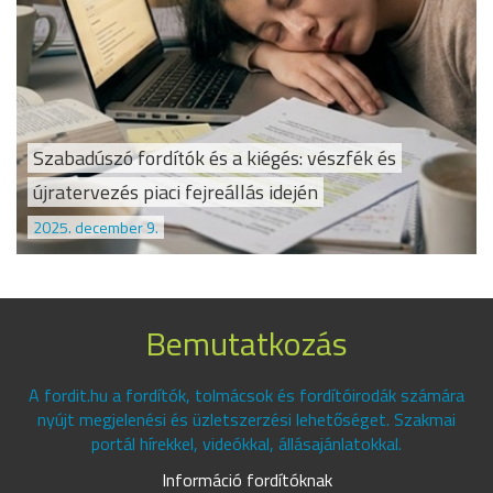
Szabadúszó fordítók és a kiégés: vészfék és
újratervezés piaci fejreállás idején
2025. december 9.
Bemutatkozás
A fordit.hu a fordítók, tolmácsok és fordítóirodák számára
nyújt megjelenési és üzletszerzési lehetőséget. Szakmai
portál hírekkel, videókkal, állásajánlatokkal.
Információ fordítóknak