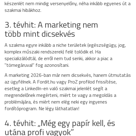
készenlét nem mindig versenyelőny, néha inkább egyenes út a
szakmai hibákhoz.
3. tévhit: A marketing nem
több mint dicsekvés
A szakma egyre inkább a niche területek (egészségügy, jog,
komplex műszaki rendszerek) felé tolódik el. Ha
specializálódtál, de erről nem tud senki, akkor a piac a
"tömegáruval" fog azonosítani.
A marketing 2026-ban már nem dicsekvés, hanem útmutatás
az ügyfélnek. A Fordit.hu vagy ProZ profilod frissítése,
esetleg a LinkedIn-en való szakmai jelenlét segít a
megrendelőnek megérteni, miért te vagy a megoldás a
problémájára, és miért nem elég neki egy ingyenes
fordítóprogram. Ne légy láthatatlan!
4. tévhit: „Még egy papír kell, és
utána profi vagyok”