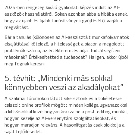
2025-ben rengeteg kiváló gyakorlati képzés indult az AI-
eszközök használatáról. Sokan azonban abba a hibába esnek,
hogy az újabb és újabb tanúsítványok gyűjtésétől várják a
megváltást.
Bár a tanulás (különösen az AI-asszisztált munkafolyamatok
elsajátítása) kötelező, a hitelességet a piacon a megoldott
problémák száma, az értékteremtés adja. Tudtál segíteni
másoknak? Értékesítetted a tudásodat? Ha igen, akkor újból
meg fognak keresni.
5. tévhit: „Mindenki más sokkal
könnyebben veszi az akadályokat”
A szakmai fórumokon látott sikersztorik és a tökéletesre
csiszolt online profilok mögött minden kolléga ugyanazokkal
a kihívásokkal küzd: hogyan árazza be a post-editing munkát,
hogyan kezelje az AI-versenytárs szolgáltatásokat, és
hogyan maradjon releváns. A hasonlítgatás csak blokkolja a
saját fejlődésedet.