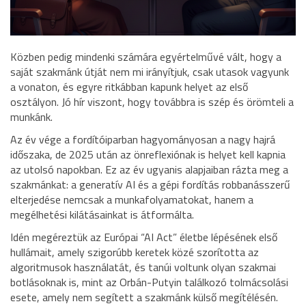
Közben pedig mindenki számára egyértelművé vált, hogy a
saját szakmánk útját nem mi irányítjuk, csak utasok vagyunk
a vonaton, és egyre ritkábban kapunk helyet az első
osztályon. Jó hír viszont, hogy továbbra is szép és örömteli a
munkánk.
Az év vége a fordítóiparban hagyományosan a nagy hajrá
időszaka, de 2025 után az önreflexiónak is helyet kell kapnia
az utolsó napokban. Ez az év ugyanis alapjaiban rázta meg a
szakmánkat: a generatív AI és a gépi fordítás robbanásszerű
elterjedése nemcsak a munkafolyamatokat, hanem a
megélhetési kilátásainkat is átformálta.
Idén megéreztük az Európai “AI Act” életbe lépésének első
hullámait, amely szigorúbb keretek közé szorította az
algoritmusok használatát, és tanúi voltunk olyan szakmai
botlásoknak is, mint az Orbán-Putyin találkozó tolmácsolási
esete, amely nem segített a szakmánk külső megítélésén.