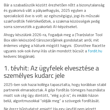
Bár a szabadúszók között érezhetően nőtt a bizonytalanság
és gyakorivá vált a pályaelhagyás, 2025 egyben a
specializáció éve is volt: az egészségügyi, jogi és műszaki
szakfordítók felértékelődtek, a szakmai közösségek pedig
sorra szervezték a gyakorlati AI-képzéseket.
Ahogy készülünk 2026-ra, fogadjuk meg a (Tran)slator Tool
Box idén leköszönő társszerzőjének gondolatait arról, mit
érdemes végleg a hátunk mögött hagyni. (Dorothee Racette
ugyanis sok-sok évnyi írás után mondott búcsút a
fordit.hu
kedvenc blogjának).
1. tévhit: Az ügyfelek elvesztése a
személyes kudarc jele
2025-ben sok hazai kolléga tapasztalta, hogy korábban stabil
partnerek elmaradoztak. A gépi fordítás tömeges használata
miatt sok cég úgy döntött, "elég a jó is", és inkább házon
belül, algoritmusokkal “oldják meg” a szövegek fordítását.
Ne érezz bűntudatot emiatt! Ha egy ügyfél nem jelzett