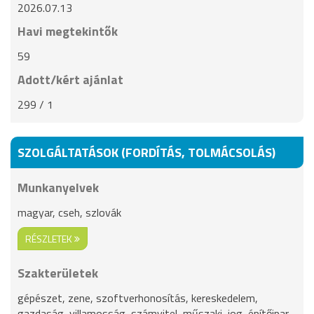
2026.07.13
Havi megtekintők
59
Adott/kért ajánlat
299 / 1
SZOLGÁLTATÁSOK (FORDÍTÁS, TOLMÁCSOLÁS)
Munkanyelvek
magyar, cseh, szlovák
RÉSZLETEK
Szakterületek
gépészet, zene, szoftverhonosítás, kereskedelem,
gazdaság, villamosság, számvitel, műszaki, jog, építőipar,