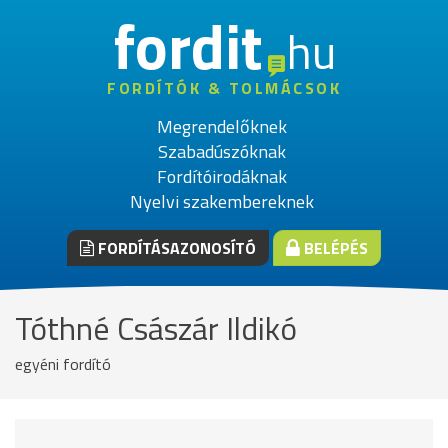
fordit
hu
FORDÍTÓK & TOLMÁCSOK
Megrendelőknek
Szabadúszóknak
Fordítóirodáknak
Nyelvi szakembereknek
FORDÍTÁSAZONOSÍTÓ
BELÉPÉS
Tóthné Császár Ildikó
egyéni fordító