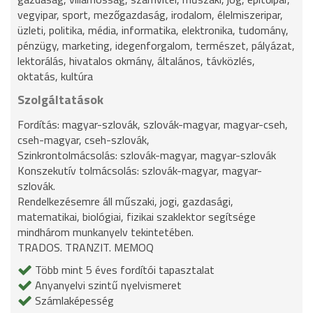
vegyipar, sport, mezőgazdaság, irodalom, élelmiszeripar,
üzleti, politika, média, informatika, elektronika, tudomány,
pénzügy, marketing, idegenforgalom, természet, pályázat,
lektorálás, hivatalos okmány, általános, távközlés,
oktatás, kultúra
Szolgáltatások
Fordítás: magyar-szlovák, szlovák-magyar, magyar-cseh,
cseh-magyar, cseh-szlovák,
Szinkrontolmácsolás: szlovák-magyar, magyar-szlovák
Konszekutív tolmácsolás: szlovák-magyar, magyar-
szlovák.
Rendelkezésemre áll műszaki, jogi, gazdasági,
matematikai, biológiai, fizikai szaklektor segítsége
mindhárom munkanyelv tekintetében.
TRADOS. TRANZIT. MEMOQ
Több mint 5 éves fordítói tapasztalat
Anyanyelvi szintű nyelvismeret
Számlaképesség