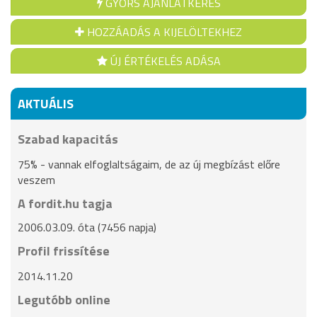
GYORS AJÁNLATKÉRÉS
HOZZÁADÁS A KIJELÖLTEKHEZ
ÚJ ÉRTÉKELÉS ADÁSA
AKTUÁLIS
Szabad kapacitás
75% - vannak elfoglaltságaim, de az új megbízást előre
veszem
A fordit.hu tagja
2006.03.09. óta (7456 napja)
Profil frissítése
2014.11.20
Legutóbb online