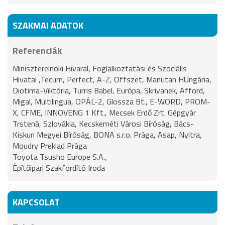
SZAKMAI ADATOK
Referenciák
Miniszterelnöki Hivaral, Foglalkoztatási és Szociális
Hivatal ,Tecum, Perfect, A-Z, Offszet, Manutan HUngária,
Diotima-Viktória, Turris Babel, Európa, Skrivanek, Afford,
Migal, Multilingua, OPÁL-2, Glossza Bt., E-WORD, PROM-
X, CFME, INNOVENG 1 Kft., Mecsek Erdő Zrt. Gépgyár
Trstená, Szlovákia, Kecskeméti Városi Bíróság, Bács-
Kiskun Megyei Bíróság, BONA s.r.o. Prága, Asap, Nyitra,
Moudry Preklad Prága
Toyota Tsusho Europe S.A.,
Építőipari Szakfordító Iroda
KAPCSOLAT