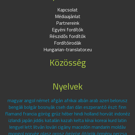
Kapcsolat
Médiaajánlat
Partnereink
Egyéni fordítók
Részidős fordítók
Fordítóirodák
Hungarian-translator.eu
Közösség
Nyelvek
magyar angol német afgán afrikai albán arab azeri belorusz
bengáli bolgár bosnyák cseh dari dán eszperantó észt finn
flamand francia görög grúz héber hindi holland horvát indonéz
izlandi japán jiddis katalán kazah kelta kínai koreai kurd latin
lengyel lett litván lovári cigány macedón mandarin moldáv
mongol norvég olasz orosz ógörög ótörök örmény perzsa