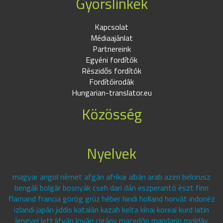
Gyorslinkek
Kapcsolat
Médiaajánlat
Partnereink
Egyéni fordítók
Részidős fordítók
Fordítóirodák
Hungarian-translator.eu
Közösség
Nyelvek
magyar angol német afgán afrikai albán arab azeri belorusz
bengáli bolgár bosnyák cseh dari dán eszperantó észt finn
flamand francia görög grúz héber hindi holland horvát indonéz
izlandi japán jiddis katalán kazah kelta kínai koreai kurd latin
lengyel lett litván lovári cigány macedón mandarin moldáv