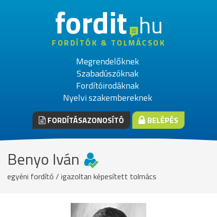
fordit
hu
FORDÍTÓK & TOLMÁCSOK
Megrendelőknek
Szabadúszóknak
Fordítóirodáknak
Nyelvi szakembereknek
FORDÍTÁSAZONOSÍTÓ
BELÉPÉS
Benyo Iván
egyéni fordító / igazoltan képesített tolmács