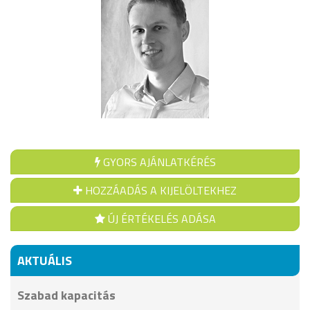
GYORS AJÁNLATKÉRÉS
HOZZÁADÁS A KIJELÖLTEKHEZ
ÚJ ÉRTÉKELÉS ADÁSA
AKTUÁLIS
Szabad kapacitás