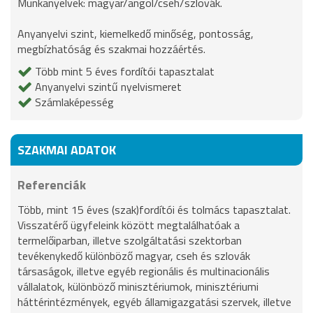
Munkanyelvek: magyar/angol/cseh/szlovák.
Anyanyelvi szint, kiemelkedő minőség, pontosság,
megbízhatóság és szakmai hozzáértés.
Több mint 5 éves fordítói tapasztalat
Anyanyelvi szintű nyelvismeret
Számlaképesség
SZAKMAI ADATOK
Referenciák
Több, mint 15 éves (szak)fordítói és tolmács tapasztalat.
Visszatérő ügyfeleink között megtalálhatóak a
termelőiparban, illetve szolgáltatási szektorban
tevékenykedő különböző magyar, cseh és szlovák
társaságok, illetve egyéb regionális és multinacionális
vállalatok, különböző minisztériumok, minisztériumi
háttérintézmények, egyéb államigazgatási szervek, illetve